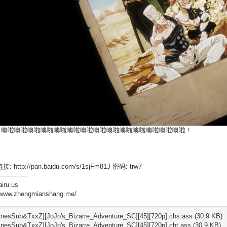
：噢啦噢啦噢啦噢啦噢啦噢啦噢啦噢啦噢啦噢啦噢啦噢啦噢啦噢啦！
！
: http://pan.baidu.com/s/1sjFm81J 密码: trw7
—————
airu.us
//www.zhengmianshang.me/
R.nesSub&TxxZ][JoJo's_Bizarre_Adventure_SC][45][720p].chs.ass (30.9 KB)
.nesSub&TxxZ][JoJo's_Bizarre_Adventure_SC][45][720p].cht.ass (30.9 KB)