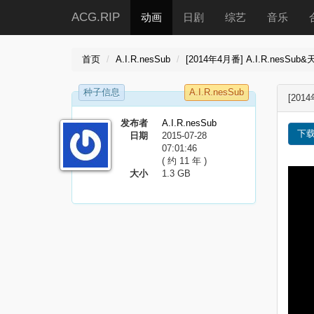
ACG.RIP
动画
日剧
综艺
音乐
首页
A.I.R.nesSub
[2014年4月番] A.I.R.nes
种子信息
A.I.R.nesSub
[201
发布者
A.I.R.nesSub
下
日期
2015-07-28
07:01:46
( 约 11 年 )
大小
1.3 GB