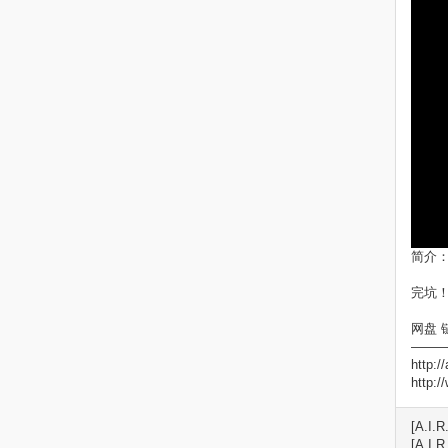
简介
完坑
网盘 链接
——
http://
http:
[A.I.
[A.I.R