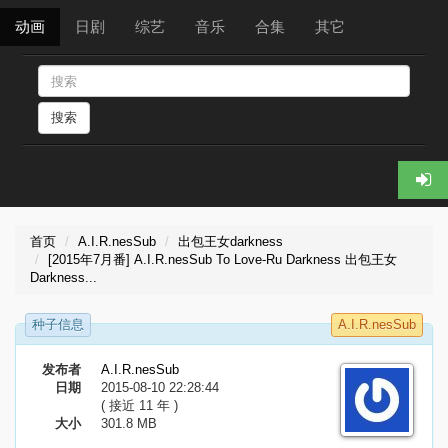
动画
日剧
综艺
音乐
合集
其它
搜索
首页
A.I.R.nesSub
出包王女darkness
[2015年7月番] A.I.R.nesSub To Love-Ru Darkness 出包王女
Darkness...
种子信息
A.I.R.nesSub
发布者
A.I.R.nesSub
日期
2015-08-10 22:28:44
( 接近 11 年 )
大小
301.8 MB