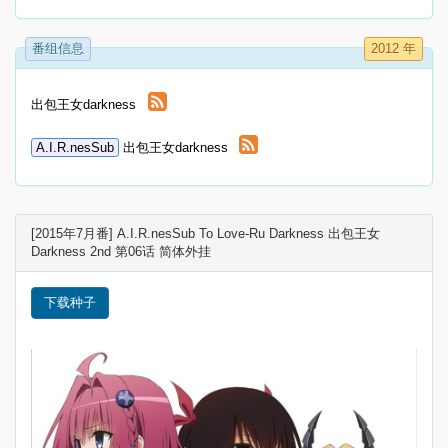
番组信息
2012 年
出包王女darkness
A.I.R.nesSub
出包王女darkness
[2015年7月番] A.I.R.nesSub To Love-Ru Darkness 出包王女
Darkness 2nd 第06话 简体外挂
下载种子