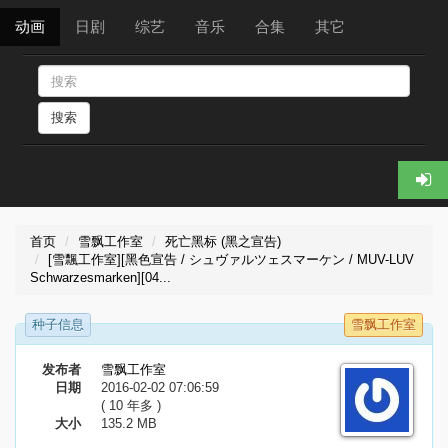
动画
日剧
综艺
音乐
合集
其它
搜索
首页
雪飘工作室
死亡黑标 (黑之宣告)
[雪飄工作室][黑色宣告 / シュヴァルツェスマーケン / MUV-LUV
Schwarzesmarken][04...
种子信息
雪飘工作室
发布者
雪飘工作室
日期
2016-02-02 07:06:59
( 10 年多 )
大小
135.2 MB