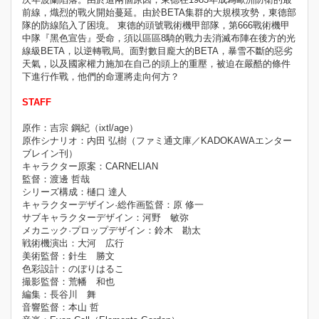
前線，熾烈的戰火開始蔓延。由於BETA集群的大規模攻勢，東德部
隊的防線陷入了困境。 東德的頭號戰術機甲部隊，第666戰術機甲
中隊『黑色宣告』受命，須以區區8騎的戰力去消滅布陣在後方的光
線級BETA，以逆轉戰局。面對數目龐大的BETA，暴雪不斷的惡劣
天氣，以及國家權力施加在自己的頭上的重壓，被迫在嚴酷的條件
下進行作戰，他們的命運將走向何方？
STAFF
原作：吉宗 鋼紀（ixtl/age）
原作シナリオ：内田 弘樹（ファミ通文庫／KADOKAWAエンター
ブレイン刊）
キャラクター原案：CARNELIAN
監督：渡邊 哲哉
シリーズ構成：樋口 達人
キャラクターデザイン·総作画監督：原 修一
サブキャラクターデザイン：河野 敏弥
メカニック·プロップデザイン：鈴木 勘太
戦術機演出：大河 広行
美術監督：針生 勝文
色彩設計：のぼりはるこ
撮影監督：荒幡 和也
編集：長谷川 舞
音響監督：本山 哲