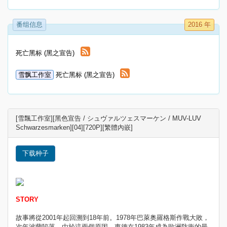
番组信息
2016 年
死亡黑标 (黑之宣告)
雪飘工作室
死亡黑标 (黑之宣告)
[雪飄工作室][黑色宣告 / シュヴァルツェスマーケン / MUV-LUV
Schwarzesmarken][04][720P][繁體內嵌]
下载种子
STORY
故事將從2001年起回溯到18年前。1978年巴萊奥羅格斯作戰大敗，
次年波蘭陷落。由於這兩個原因，東德在1983年成為歐洲防衛的最