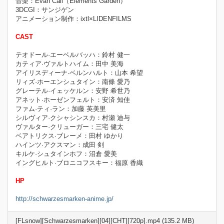
音楽：Evan Call（Elements Garden）
3DCGI：サンジゲン
アニメーション制作：ixtl×LIDENFILMS
CAST
テオドール·エーベルバッハ：鈴村 健一
カティア·ヴァルトハイム：田中 美海
アイリスディーナ·ベルンハルト：山本 希望
リィズ·ホーエンシュタイン：南條 愛乃
グレーテル·イェッケルン：安野 希世乃
アネット·ホーゼンフェルト：安済 知佳
ファム·ティ·ラン：加藤 英美里
シルヴィア·クシャシンスカ：村瀬 迪与
ヴァルター·クリューガー：三宅 健太
ベアトリクス·ブレーメ：田村 ゆかり
ハインツ·アクスマン：成田 剣
キルケ·シュタインホフ：沼倉 愛美
イングヒルト·ブロニコフスキー：福原 香織
HP
http://schwarzesmarken-anime.jp/
[FLsnow][Schwarzesmarken][04][CHT][720p].mp4 (135.2 MB)