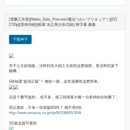
[雪飘工作室][Maho_Girls_Precure!/魔法つかいプリキュア！][07]
[720p][简体内嵌](检索:光之美少女/Q娃) 附字幕 募集
下载种子
关于公主剧场版，没料到东大妈工夫居然这麽细致，更没料到某下
限啊...
5块钱看“超清正版”？ 糊你一脸，这世道哪有这麽简单。
还是个删节版的... 也不多，就三段报幕大概一分多钟的全给删了。
所以朋友，不来一张原版BD吗？ 都不用4张。
http://www.amazon.co.jp/dp/B019MRV35W
SD真是超可爱的