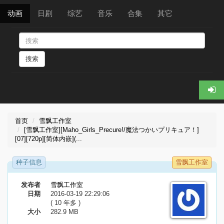
动画
日剧
综艺
音乐
合集
其它
搜索
首页
雪飘工作室
[雪飘工作室][Maho_Girls_Precure!/魔法つかいプリキュア！]
[07][720p][简体内嵌](...
种子信息
雪飘工作室
发布者
雪飘工作室
日期
2016-03-19 22:29:06
( 10 年多 )
大小
282.9 MB