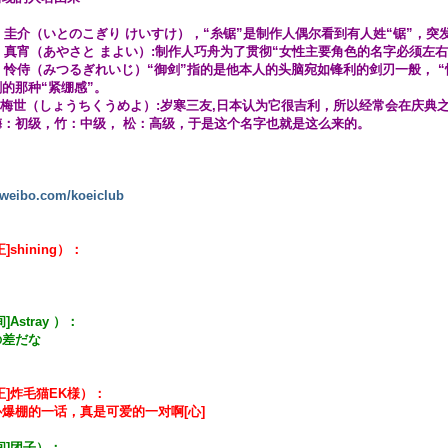
锯 圭介（いとのこぎり けいすけ），“糸锯”是制作人偶尔看到有人姓“锯”，突
里 真宵（あやさと まよい）:制作人巧舟为了贯彻“女性主要角色的名字必须左
剣 怜侍（みつるぎれいじ）“御剑”指的是他本人的头脑宛如锋利的剑刃一般， 
的那种“紧绷感”。
竹梅世（しょうちくうめよ）:岁寒三友,日本认为它很吉利，所以经常会在庆典
梅：初级，竹：中级， 松：高级，于是这个名字也就是这么来的。
//weibo.com/koeiclub
]shining）：
]Astray ）：
の差だな
正]炸毛猫EK様）：
爆棚的一话，真是可爱的一对啊[心]
间]团子）：