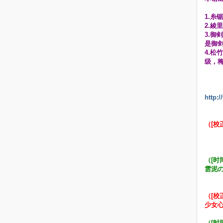
1.糸
2.綾
3.御
是御剑
4.松
级，
http:
（[校正
（[时间
雲泥
（[校
少女心
（[时