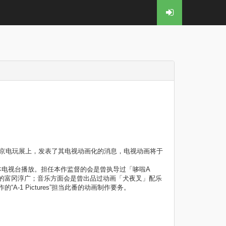
于东京电玩展上，发表了其电视动画化的消息，电视动画将于
日本电视台播放。担任本作监督的会是曾执导过「哆啦A
的富冈淳广；音乐方面会是曾出品过动画「犬夜叉」配乐
1 Pictures”担当此番的动画制作要务。