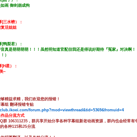
如画 御剑崩成狗
译]三水螃）：
能复活姐姐
译]鸭梨君）：
声音真是萌萌萌萌！！！虽然明知道官配但我还是得说好期待『冤家』对决啊！
！！）
译]H星）：
美~
能够精益求精，我们欢迎您的报错！
幕组 翻译报错专贴
//club.ikoei.com/forum.php?mod=viewthread&tid=5369&fromuid=4
组作品分流方式
入Q群 106311235，群共享开始分享各种字幕组新老动画资源，群内也会经常
坛的各种115和JS分流