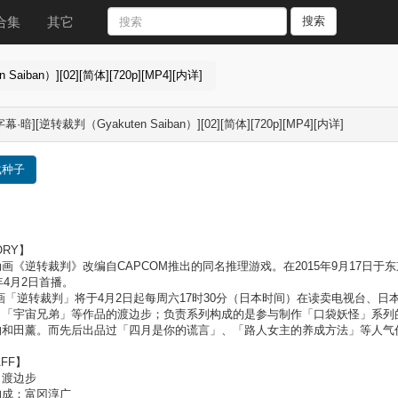
合集
其它
搜索
aiban）][02][简体][720p][MP4][内详]
幕·暗][逆转裁判（Gyakuten Saiban）][02][简体][720p][MP4][内详]
载种子
ORY】
画《逆转裁判》改编自CAPCOM推出的同名推理游戏。在2015年9月17日
6年4月2日首播。
画「逆转裁判」将于4月2日起每周六17时30分（日本时间）在读卖电视台、
、「宇宙兄弟」等作品的渡边步；负责系列构成的是参与制作「口袋妖怪」系列
和田薰。而先后出品过「四月是你的谎言」、「路人女主的养成方法」等人气作的“A-
AFF】
：渡边步
构成：富冈淳广