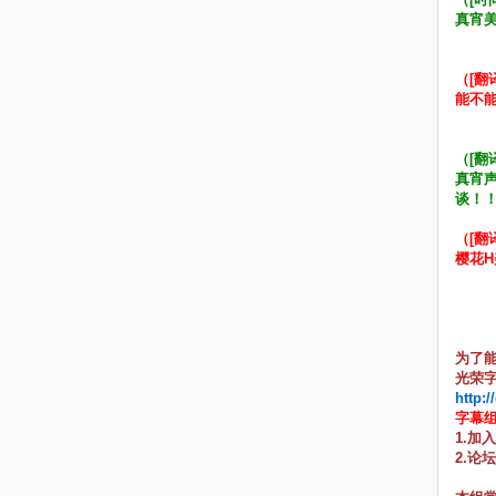
真宵美
（[翻
能不
（[翻
真宵
谈！
（[翻
樱花H
为了
光荣字
http:
字幕
1.加
2.论