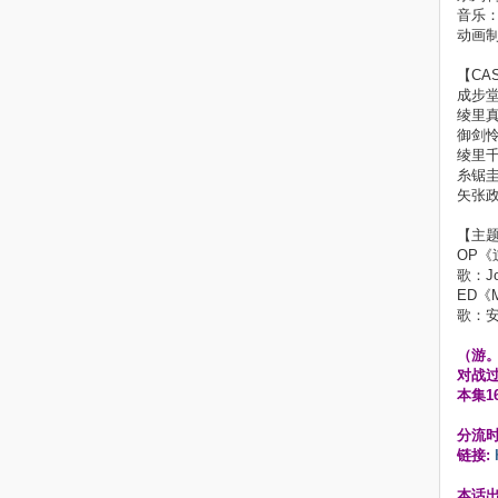
音乐
动画制作
【CA
成步
绫里
御剑
绫里
糸锯
矢张
【主
OP《逆
歌：Joh
ED《M
歌：
（游
对战
本集1
分流
链接:
本话