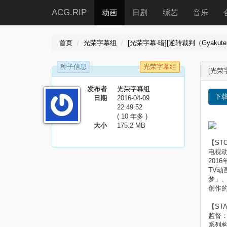
ACG.RIP
动画
日剧
综艺
音乐
首页
光荣字幕组
[光荣字幕·暗][逆转裁判（Gyakuten S
种子信息
光荣字幕组
[光荣字
发布者
光荣字幕组
下
日期
2016-04-09
22:49:52
( 10 年多 )
大小
175.2 MB
【ST
电视动
201
TV动
梦」
创作的
【ST
监督
系列