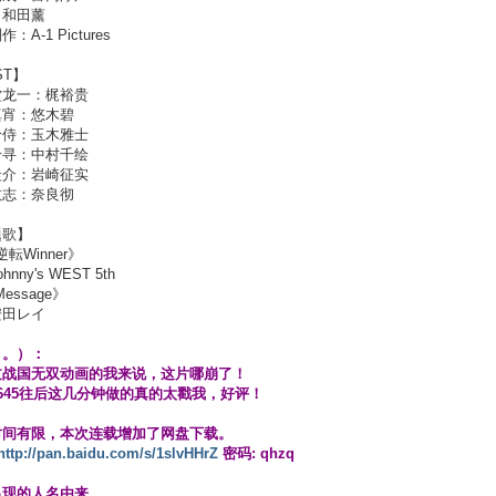
：和田薰
：A-1 Pictures
ST】
堂龙一：梶裕贵
真宵：悠木碧
怜侍：玉木雅士
千寻：中村千绘
圭介：岩崎征实
政志：奈良彻
题歌】
転Winner》
nny's WEST 5th
essage》
安田レイ
。。）：
过战国无双动画的我来说，这片哪崩了！
645往后这几分钟做的真的太戳我，好评！
时间有限，本次连载增加了网盘下载。
http://pan.baidu.com/s/1slvHHrZ
密码: qhzq
出现的人名由来