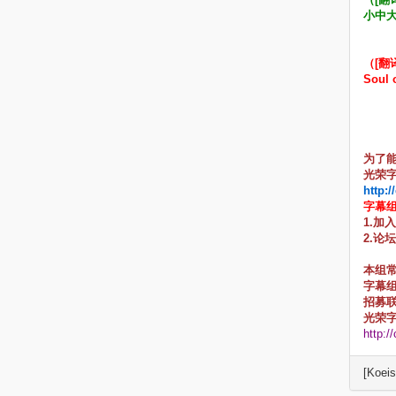
小中
（[翻
Soul o
为了
光荣字
http:
字幕
1.加
2.论
本组
字幕组Q
招募联
光荣
http:/
[Koei