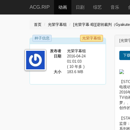
ACG.RIP
动画
日剧
综艺
音乐
首页
光荣字幕组
[光荣字幕·暗][逆转裁判（Gyakuten S
种子信息
光荣字幕组
[光荣字
发布者
光荣字幕组
下
日期
2016-04-24
01:01:03
( 10 年多 )
大小
183.6 MB
【ST
电视动
201
TV动
梦」
创作的
【ST
监督
系列