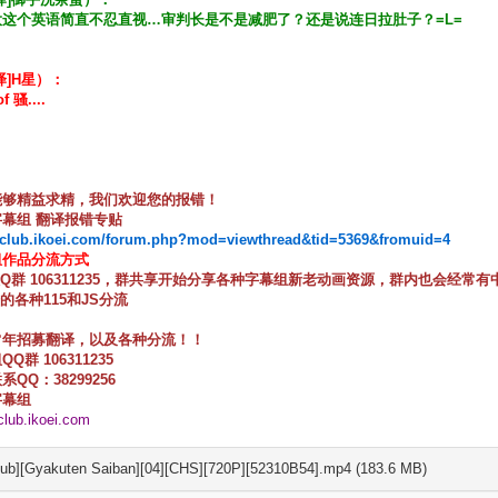
大这个英语简直不忍直视…审判长是不是减肥了？还是说连日拉肚子？=L=
译]H星）：
f 骚....
能够精益求精，我们欢迎您的报错！
幕组 翻译报错专贴
//club.ikoei.com/forum.php?mod=viewthread&tid=5369&fromuid=4
组作品分流方式
入Q群 106311235，群共享开始分享各种字幕组新老动画资源，群内也会经常
坛的各种115和JS分流
常年招募翻译，以及各种分流！！
Q群 106311235
系QQ：38299256
字幕组
/club.ikoei.com
sub][Gyakuten Saiban][04][CHS][720P][52310B54].mp4 (183.6 MB)