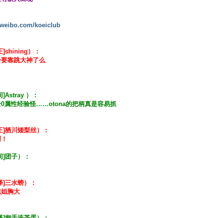
//weibo.com/koeiclub
]shining）：
子要靠跳大神了么
]Astray ）：
0属性经验怪……otona的把柄真是容易抓
正]栖川矮梨丝）：
啊！
间]团子）：
译]三水螃）：
姐姐胸大
译]御手洗茶蛋）：