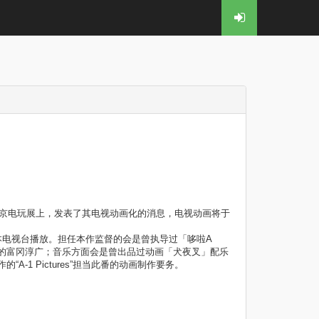
于东京电玩展上，发表了其电视动画化的消息，电视动画将于
日本电视台播放。担任本作监督的会是曾执导过「哆啦A
的富冈淳广；音乐方面会是曾出品过动画「犬夜叉」配乐
1 Pictures”担当此番的动画制作要务。