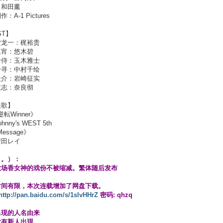
：和田薰
：A-1 Pictures
ST】
堂龙一：梶裕贵
真宵：悠木碧
怜侍：玉木雅士
千寻：中村千绘
圭介：岩崎征实
政志：奈良彻
题歌】
転Winner》
nny's WEST 5th
essage》
安田レイ
。。）：
大场香女神的戏份不被缩减。繁体随后发布
时间有限，本次连载增加了网盘下载。
http://pan.baidu.com/s/1slvHHrZ
密码: qhzq
出现的人名由来
没有新人出现