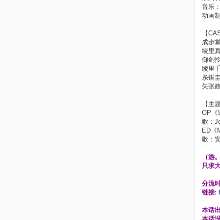
音乐
动画制作
【CA
成步
绫里
御剑
绫里
糸锯
矢张
【主
OP《逆
歌：Joh
ED《M
歌：
（游
只求
分流
链接:
本话
本话