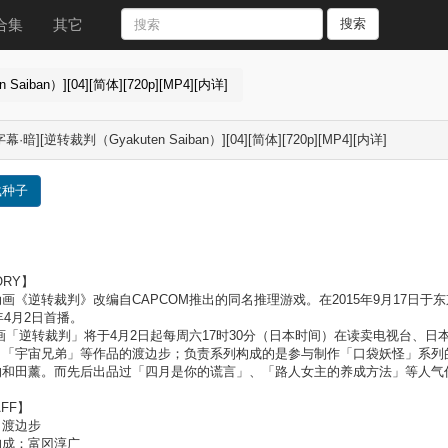
合集
其它
搜索
aiban）][04][简体][720p][MP4][内详]
幕·暗][逆转裁判（Gyakuten Saiban）][04][简体][720p][MP4][内详]
载种子
ORY】
画《逆转裁判》改编自CAPCOM推出的同名推理游戏。在2015年9月17日
6年4月2日首播。
画「逆转裁判」将于4月2日起每周六17时30分（日本时间）在读卖电视台、
、「宇宙兄弟」等作品的渡边步；负责系列构成的是参与制作「口袋妖怪」系列
和田薰。而先后出品过「四月是你的谎言」、「路人女主的养成方法」等人气作的“A-
AFF】
：渡边步
构成：富冈淳广