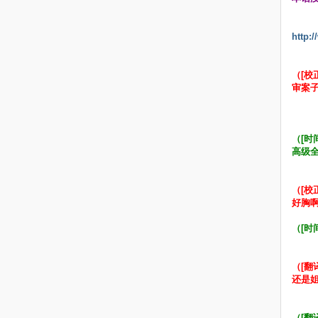
http:
（[校正
审案
（[时间
高级全
（[校
好胸
（[时
（[翻
还是
（[翻