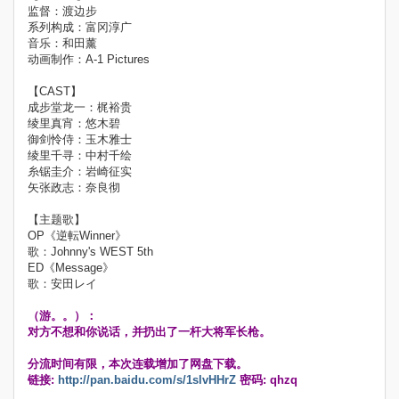
监督：渡边步
系列构成：富冈淳广
音乐：和田薰
动画制作：A-1 Pictures
【CAST】
成步堂龙一：梶裕贵
绫里真宵：悠木碧
御剑怜侍：玉木雅士
绫里千寻：中村千绘
糸锯圭介：岩崎征实
矢张政志：奈良彻
【主题歌】
OP《逆転Winner》
歌：Johnny's WEST 5th
ED《Message》
歌：安田レイ
（游。。）：
对方不想和你说话，并扔出了一杆大将军长枪。
分流时间有限，本次连载增加了网盘下载。
链接:
http://pan.baidu.com/s/1slvHHrZ
密码: qhzq