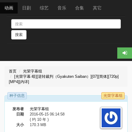
动画
日剧
综艺
音乐
合集
其它
搜索
首页
光荣字幕组
[光荣字幕·暗][逆转裁判（Gyakuten Saiban）][07][简体][720p]
[MP4][内详]
种子信息
光荣字幕组
发布者
光荣字幕组
日期
2016-05-15 06:14:58
( 约 10 年 )
大小
170.3 MB