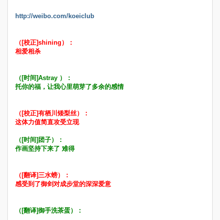
http://weibo.com/koeiclub
（[校正]shining）：
相爱相杀
（[时间]Astray ）：
托你的福，让我心里萌芽了多余的感情
（[校正]有栖川矮梨丝）：
这体力值简直攻受立现
（[时间]团子）：
作画坚持下来了 难得
（[翻译]三水螃）：
感受到了御剑对成步堂的深深爱意
（[翻译]御手洗茶蛋）：