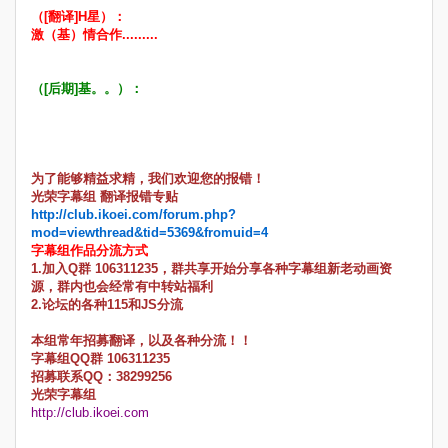
（[翻译]H星）：
激（基）情合作.........
（[后期]基。。）：
为了能够精益求精，我们欢迎您的报错！
光荣字幕组 翻译报错专贴
http://club.ikoei.com/forum.php?
mod=viewthread&tid=5369&fromuid=4
字幕组作品分流方式
1.加入Q群 106311235，群共享开始分享各种字幕组新老动画资
源，群内也会经常有中转站福利
2.论坛的各种115和JS分流
本组常年招募翻译，以及各种分流！！
字幕组QQ群 106311235
招募联系QQ：38299256
光荣字幕组
http://club.ikoei.com