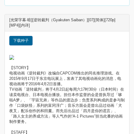
[光荣字幕·暗][逆转裁判（Gyakuten Saiban）][07][简体][720p]
[MP4][内详]
下载种子
【STORY】
电视动画《逆转裁判》改编自CAPCOM推出的同名推理游戏。在
2015年9月17日于东京电玩展上，发表了其电视动画化的消息，电
视动画将于2016年4月2日首播。
TV动画「逆转裁判」将于4月2日起每周六17时30分（日本时间）在
读卖电视台、日本电视台播放。担任本作监督的会是曾执导过「哆
啦A梦」、「宇宙兄弟」等作品的渡边步；负责系列构成的是参与制
作「口袋妖怪」系列的富冈淳广；音乐方面会是曾出品过动画「犬
夜叉」配乐创作的和田薰。而先后出品过「四月是你的谎言」、
「路人女主的养成方法」等人气作的“A-1 Pictures”担当此番的动画
制作要务。
【STAFF】