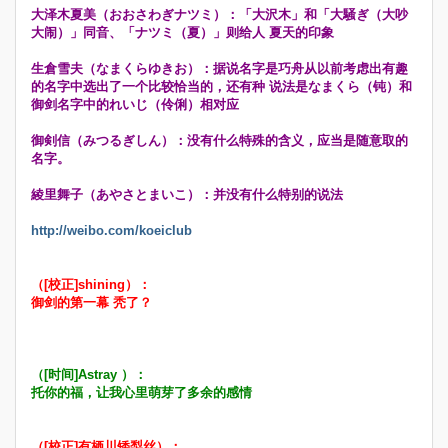
大泽木夏美（おおさわぎナツミ）：「大沢木」和「大騒ぎ（大吵
大闹）」同音、「ナツミ（夏）」则给人 夏天的印象
生倉雪夫（なまくらゆきお）：据说名字是巧舟从以前考虑出有趣
的名字中选出了一个比较恰当的，还有种 说法是なまくら（钝）和
御剑名字中的れいじ（伶俐）相对应
御剣信（みつるぎしん）：没有什么特殊的含义，应当是随意取的
名字。
綾里舞子（あやさとまいこ）：并没有什么特别的说法
http://weibo.com/koeiclub
（[校正]shining）：
御剑的第一幕 秃了？
（[时间]Astray ）：
托你的福，让我心里萌芽了多余的感情
（[校正]有栖川矮梨丝）：