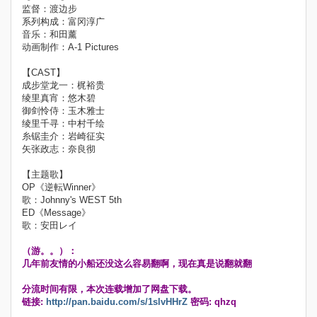
监督：渡边步
系列构成：富冈淳广
音乐：和田薰
动画制作：A-1 Pictures
【CAST】
成步堂龙一：梶裕贵
绫里真宵：悠木碧
御剑怜侍：玉木雅士
绫里千寻：中村千绘
糸锯圭介：岩崎征实
矢张政志：奈良彻
【主题歌】
OP《逆転Winner》
歌：Johnny's WEST 5th
ED《Message》
歌：安田レイ
（游。。）：
几年前友情的小船还没这么容易翻啊，现在真是说翻就翻
分流时间有限，本次连载增加了网盘下载。
链接:
http://pan.baidu.com/s/1slvHHrZ
密码: qhzq