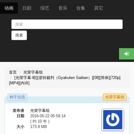
动画
日剧
综艺
音乐
合集
其它
搜索
首页
光荣字幕组
[光荣字幕·暗][逆转裁判（Gyakuten Saiban）][08][简体][720p]
[MP4][内详]
种子信息
光荣字幕组
发布者
光荣字幕组
日期
2016-05-22 05:59:14
( 约 10 年 )
大小
173.9 MB