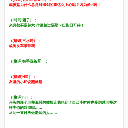
成步堂为什么总是对御剑的事这么上心呢？因为爱♂啊！
（[时间]团子）：
来月都买逆转六 作画超过隔壁卡巴指日可待！
（[翻译]三水螃）：
成御发车带带我
（[翻译]御手洗茶蛋）：
（[翻译]H星）：
友谊的小船说翻就翻
（[翻译]hr）：
开头的那个老师丑恶的嘴脸让我想到了自己小时候也受到过老师这
样类似的对待呢……
从此一直讨厌做老师的人……