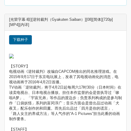
[光荣字幕·暗][逆转裁判（Gyakuten Saiban）][08][简体][720p]
[MP4][内详]
下载种子
【STORY】
电视动画《逆转裁判》改编自CAPCOM推出的同名推理游戏。在
2015年9月17日于东京电玩展上，发表了其电视动画化的消息，电
视动画将于2016年4月2日首播。
TV动画「逆转裁判」将于4月2日起每周六17时30分（日本时间）在
读卖电视台、日本电视台播放。担任本作监督的会是曾执导过「哆
啦A梦」、「宇宙兄弟」等作品的渡边步；负责系列构成的是参与制
作「口袋妖怪」系列的富冈淳广；音乐方面会是曾出品过动画「犬
夜叉」配乐创作的和田薰。而先后出品过「四月是你的谎言」、
「路人女主的养成方法」等人气作的“A-1 Pictures”担当此番的动画
制作要务。
【STAFF】