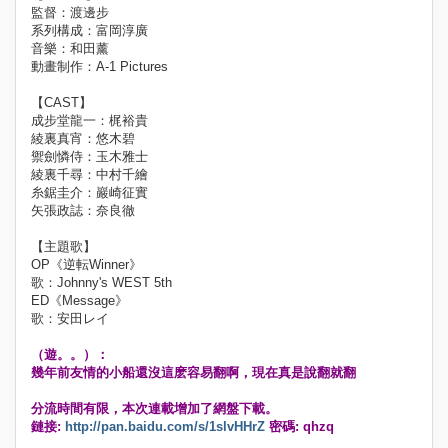
監督：渡邊步
系列構成：富岡淳廣
音樂：和田薰
動畫制作：A-1 Pictures
【CAST】
成步堂龍一：梶裕貴
綾裏真宵：悠木碧
禦劍憐侍：玉木雅士
綾裏千尋：中村千繪
糸鋸圭介：巖崎征實
矢張政誌：奈良徹
【主題歌】
OP《逆転Winner》
歌：Johnny's WEST 5th
ED《Message》
歌：安田レイ
（遊。。）：
幾年前友情的小船還沒這麽容易翻啊，現在真是說翻就翻
分流時間有限，本次連載增加了網盤下載。
鏈接:
http://pan.baidu.com/s/1slvHHrZ
密碼: qhzq