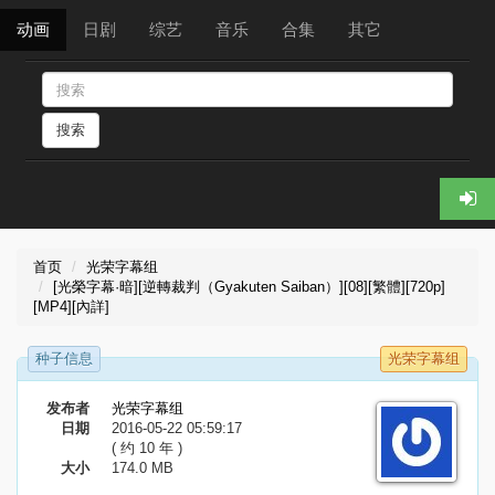
动画
日剧
综艺
音乐
合集
其它
搜索
首页
光荣字幕组
[光榮字幕·暗][逆轉裁判（Gyakuten Saiban）][08][繁體][720p]
[MP4][內詳]
种子信息
光荣字幕组
发布者
光荣字幕组
日期
2016-05-22 05:59:17
( 约 10 年 )
大小
174.0 MB