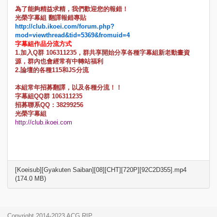
為了能夠精益求精，我們歡迎您的報錯！
光榮字幕組 翻譯報錯專貼
http://club.ikoei.com/forum.php?
mod=viewthread&tid=5369&fromuid=4
字幕組作品分流方式
1.加入Q群 106311235，群共享開始分享各種字幕組新老動畫資
源，群內也會經常有中轉站福利
2.論壇的各種115和JS分流
本組常年招募翻譯，以及各種分流！！
字幕組QQ群 106311235
招募聯系QQ：38299256
光榮字幕組
http://club.ikoei.com
[Koeisub][Gyakuten Saiban][08][CHT][720P][92C2D355].mp4
(174.0 MB)
Copyright 2014-2023 ACG.RIP.