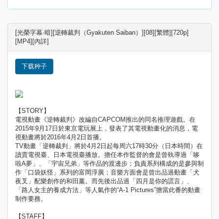
[光榮字幕·暗][逆轉裁判（Gyakuten Saiban）][08][繁體][720p]
[MP4][內詳]
下载种子
【STORY】
電視動畫《逆轉裁判》改編自CAPCOM推出的同名推理遊戲。在
2015年9月17日於東京電玩展上，發表了其電視動畫化的消息，電
視動畫將於2016年4月2日首播。
TV動畫「逆轉裁判」將於4月2日起每周六17時30分（日本時間）在
讀賣電視臺、日本電視臺播放。擔任本作監督的會是曾執導過「哆
啦A夢」、「宇宙兄弟」等作品的渡邊步；負責系列構成的是參與制
作「口袋妖怪」系列的富岡淳廣；音樂方面會是曾出品過動畫「犬
夜叉」配樂創作的和田薰。而先後出品過「四月是你的謊言」、
「路人女主的養成方法」等人氣作的“A-1 Pictures”擔當此番的動畫
制作要務。
【STAFF】