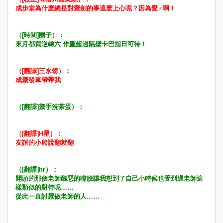
成步堂為什麽總是對禦劍的事這麽上心呢？因為愛♂啊！
（[時間]團子）：
來月都買逆轉六 作畫超過隔壁卡巴指日可待！
（[翻譯]三水螃）：
成禦發車帶帶我
（[翻譯]禦手洗茶蛋）：
（[翻譯]H星）：
友誼的小船說翻就翻
（[翻譯]hr）：
開頭的那個老師醜惡的嘴臉讓我想到了自己小時候也受到過老師這
樣類似的對待呢……
從此一直討厭做老師的人……