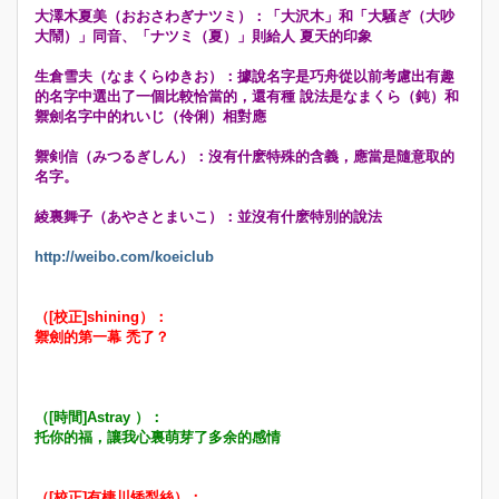
大澤木夏美（おおさわぎナツミ）：「大沢木」和「大騒ぎ（大吵
大鬧）」同音、「ナツミ（夏）」則給人 夏天的印象
生倉雪夫（なまくらゆきお）：據說名字是巧舟從以前考慮出有趣
的名字中選出了一個比較恰當的，還有種 說法是なまくら（鈍）和
禦劍名字中的れいじ（伶俐）相對應
禦剣信（みつるぎしん）：沒有什麽特殊的含義，應當是隨意取的
名字。
綾裏舞子（あやさとまいこ）：並沒有什麽特別的說法
http://weibo.com/koeiclub
（[校正]shining）：
禦劍的第一幕 禿了？
（[時間]Astray ）：
托你的福，讓我心裏萌芽了多余的感情
（[校正]有棲川矮梨絲）：