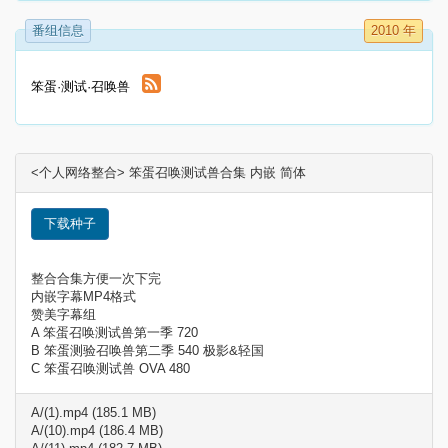
番组信息
2010 年
笨蛋·测试·召唤兽
<个人网络整合> 笨蛋召唤测试兽合集 内嵌 简体
下载种子
整合合集方便一次下完
内嵌字幕MP4格式
赞美字幕组
A 笨蛋召唤测试兽第一季 720
B 笨蛋测验召唤兽第二季 540 极影&轻国
C 笨蛋召唤测试兽 OVA 480
A/(1).mp4 (185.1 MB)
A/(10).mp4 (186.4 MB)