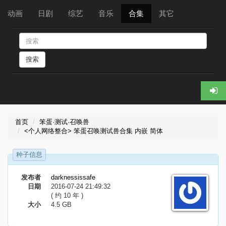
动画
日剧
综艺
音乐
合集
其它
搜索
首页
笨蛋·测试·召唤兽
<个人网络整合> 笨蛋召唤测试兽合集 内嵌 简体
种子信息
发布者
darknessissafe
日期
2016-07-24 21:49:32
( 约 10 年 )
大小
4.5 GB