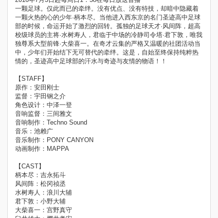
一颗足球。仅此而已的牵绊。没有优点、没有特技，却暗中隐藏着
一颗火热的心的少年·柄本尽。当他进入西东京的名门圣迹高中足球
部的时候，命运开始了激烈的回转。孤独的足球天才·风间阵，超高
校级球员的主将·水树寿人，君临于中场的冷静司令塔·君下敦，唯我
独尊系大型前锋·大柴喜一。在奇才云集的严格又温暖的社团活动当
中，少年们开始结下无可替代的牵绊。这是，自始至终保持纯粹热
情的，圣迹高中足球部的汗水与奇迹与友情的物语！！
【STAFF】
原作：安田刚士
监督：宇田钢之介
角色设计：中泽一登
音响监督：三间雅文
音响制作：Techno Sound
音乐：池赖广
音乐制作：PONY CANYON
动画制作：MAPPA
【CAST】
柄本尽：吉永拓斗
风间阵：松冈祯丞
水树寿人：浪川大辅
君下敦：小野大辅
大柴喜一：宫野真守