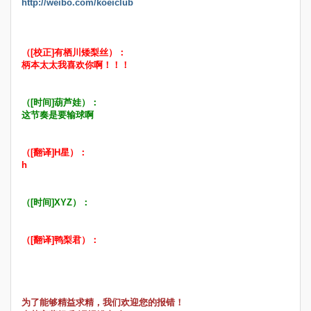
http://weibo.com/koeiclub
（[校正]有栖川矮梨丝）：
柄本太太我喜欢你啊！！！
（[时间]葫芦娃）：
这节奏是要输球啊
（[翻译]H星）：
h
（[时间]XYZ）：
（[翻译]鸭梨君）：
为了能够精益求精，我们欢迎您的报错！