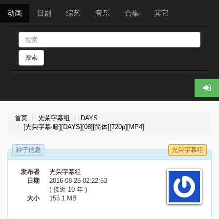
动画
日剧
综艺
音乐
合集
其它
搜索
首页
光荣字幕组
DAYS
[光荣字幕·暗][DAYS][08][简体][720p][MP4]
种子信息
光荣字幕组
发布者
光荣字幕组
日期
2016-08-28 02:22:53
( 接近 10 年 )
大小
155.1 MB