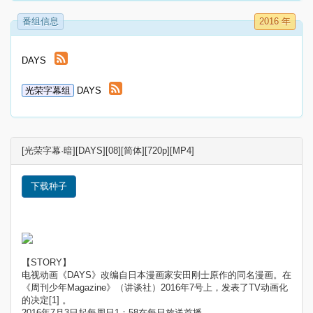
番组信息
2016 年
DAYS
光荣字幕组
DAYS
[光荣字幕·暗][DAYS][08][简体][720p][MP4]
下载种子
【STORY】
电视动画《DAYS》改编自日本漫画家安田刚士原作的同名漫画。在
《周刊少年Magazine》（讲谈社）2016年7号上，发表了TV动画化
的决定[1] 。
2016年7月3日起每周日1：58在每日放送首播