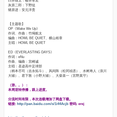
臼井雄太：樱井孝宏
灰原二郎：下野纮
猪原进：安元洋贵
【主题歌】
OP《Wake We Up》
作词、作曲：竹绳航太
编曲：HOWL BE QUIET、横山裕章
主唱：HOWL BE QUIET
ED《EVERLASTING DAYS》
作词：eNu
作曲、编曲：宫崎诚
主唱：圣迹高中足球部
（柄本尽司（吉永拓斗）、风间阵（松冈祯丞）、水树寿人（浪川
大辅）、君下敦（小野大辅）、大柴喜一（宫野真守）
（游。。）：
本周逆转停播，跟上进度。
分流时间有限，本次连载增加了网盘下载。
链接:
http://pan.baidu.com/s/1i44Acjb
密码: erej