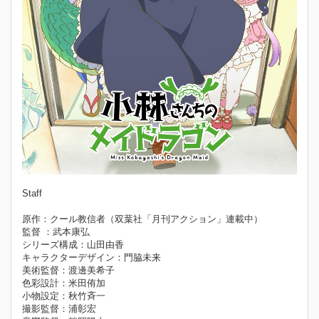
Staff
原作：クール教信者（双葉社「月刊アクション」連載中）
監督 ：武本康弘
シリーズ構成：山田由香
キャラクターデザイン：門脇未来
美術監督：渡邊美希子
色彩設計：米田侑加
小物設定：秋竹斉一
撮影監督：浦彰宏