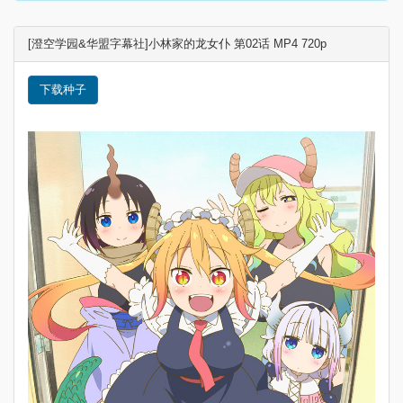
[澄空学园&华盟字幕社]小林家的龙女仆 第02话 MP4 720p
下载种子