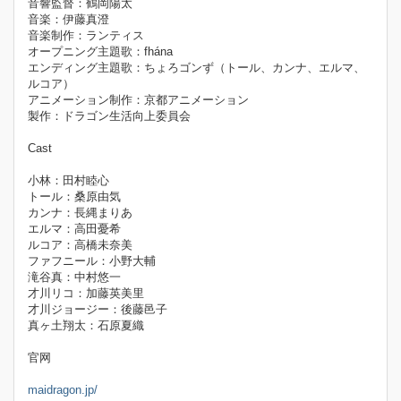
音響監督：鶴岡陽太
音楽：伊藤真澄
音楽制作：ランティス
オープニング主題歌：fhána
エンディング主題歌：ちょろゴンず（トール、カンナ、エルマ、
ルコア）
アニメーション制作：京都アニメーション
製作：ドラゴン生活向上委員会
Cast
小林：田村睦心
トール：桑原由気
カンナ：長縄まりあ
エルマ：高田憂希
ルコア：高橋未奈美
ファフニール：小野大輔
滝谷真：中村悠一
才川リコ：加藤英美里
才川ジョージー：後藤邑子
真ヶ土翔太：石原夏織
官网
maidragon.jp/