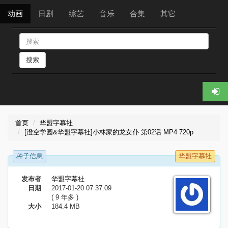
动画
日剧
综艺
音乐
合集
其它
搜索
首页
华盟字幕社
[澄空学园&华盟字幕社]小林家的龙女仆 第02话 MP4 720p
种子信息
华盟字幕社
发布者
华盟字幕社
日期
2017-01-20 07:37:09
( 9 年多 )
大小
184.4 MB