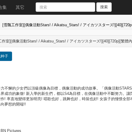
合集
其它
搜索
[雪飄工作室][偶像活動Stars! / Aikatsu_Stars! / アイカツスターズ!][40][720p.
作室][偶像活動Stars! / Aikatsu_Stars! / アイカツスターズ!][40][720p][繁體
载种子
力不懈的少女們以頂級偶像為目標，偶像活動的成功故事。「偶像活動STARS
界成功的象徵! 新入學的新生們，都以S4為目標，在偶像活動中不斷努力。讓
作! 率直地變得更加明亮! 唱歌也好，跳舞也好，時裝也好! 女孩子的憧憬
向夢想的開端!!
N Pictures