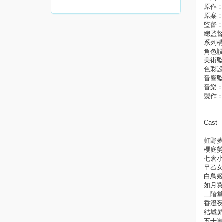
原作：B
原案：
監督
總監
系列
角色
美術
色彩
音響
音樂：o
製作：B
Cast
虹野夢
櫻庭勞
七倉
早乙
白鳥姬
如月翼
二階堂
香澄夜
結城
五十