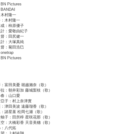
N Pictures
BANDAI
：木村隆一
督：木村隆一
構成：柿原優子
設計：愛敬由紀子
監督：田尻健一
設計：大塚真純
監督：菊田浩巳
netrap
N Pictures
：富田美憂 堀越瀨奈（歌）
拉：朝井彩加 藤城梨枝（歌）
小春：山口愛
女亞子：村上奈津實
：津田美波 遠藤瑠香（歌）
：諸星堇 松岡七瀬（歌）
柚子：田所梓 星咲花那（歌）
空：大橋彩香 天音美穗（歌）
昴：八代拓
嵐望：上村祐翔