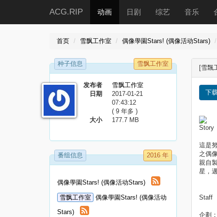
ACG.RIP
动画
日剧
综艺
音乐
首页
雪飘工作室
偶像學園Stars! (偶像活动Stars)
种子信息
雪飘工作室
[雪飄工
发布者
雪飘工作室
下
日期
2017-01-21
07:43:12
( 9 年多 )
大小
177.7 MB
Story
這是努
之偶像
番组信息
2016 年
親自製
星，邁
偶像學園Stars! (偶像活动Stars)
雪飘工作室
偶像學園Stars! (偶像活动
Staff
Stars)
企劃：B