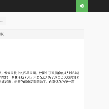
..
內嵌]
!」偶像學校中的四星學園。校園中頂級偶像的4人以S4稱
閃爍的「偶像活動卡片」大發光芒! 為了讓自己大放異彩而
全部串連起來，嶄新的偶像活動開始了。向著偶像的第一顆