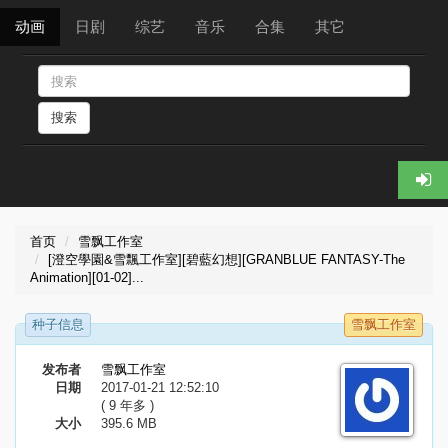
动画
日剧
综艺
音乐
合集
其它
搜索
首页
雪飘工作室
[澄空學園&雪飄工作室][碧藍幻想][GRANBLUE FANTASY-The
Animation][01-02]...
种子信息
雪飘工作室
发布者
雪飘工作室
日期
2017-01-21 12:52:10
( 9 年多 )
大小
395.6 MB