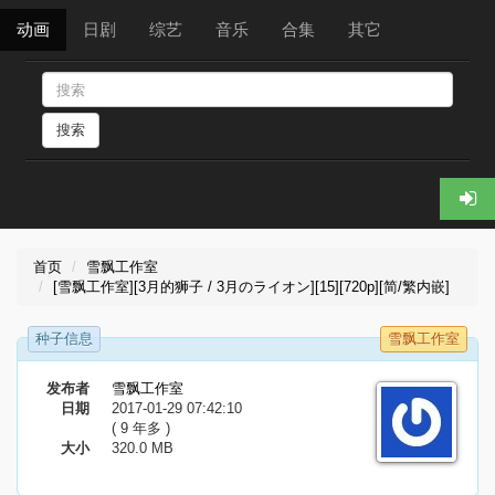
动画
日剧
综艺
音乐
合集
其它
搜索
首页
雪飘工作室
[雪飘工作室][3月的狮子 / 3月のライオン][15][720p][简/繁内嵌]
种子信息
雪飘工作室
发布者
雪飘工作室
日期
2017-01-29 07:42:10
( 9 年多 )
大小
320.0 MB