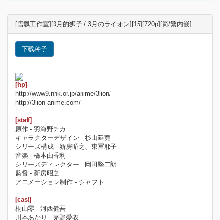
[雪飘工作室][3月的狮子 / 3月のライオン][15][720p][简/繁内嵌]
下载种子
[hp]
http://www9.nhk.or.jp/anime/3lion/
http://3lion-anime.com/
[staff]
原作 - 羽海野チカ
キャラクターデザイン - 杉山延寛
シリーズ構成 - 新房昭之、東冨耶子
音楽 - 橋本由香利
シリーズディレクター - 岡田堅二朗
監督 - 新房昭之
アニメーション制作 - シャフト
[cast]
桐山零 - 河西健吾
川本あかり - 茅野愛衣