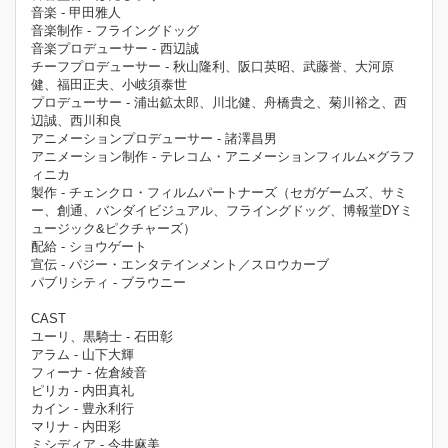
音楽 - 甲田雅人
音楽制作 - フライングドッグ
音楽プロデューサー - 西辺誠
チーフプロデューサー - 秋山隆利、阪口英昭、武藤誉、大河原
健、福田正夫、小岐須泰世
プロデューサー - 浦出鉱太郎、川北健、舟橋貴之、菊川裕之、西
辺誠、西川和良
アニメーションプロデューサー - 諸澤昌男
アニメーション制作 - テレコム・アニメーションフィルム×グラフ
ィニカ
製作 - チェンクロ・フィルムパートナーズ（セガゲームズ、サミ
ー、創通、バンダイビジュアル、フライングドッグ、博報堂DYミ
ュージック&ピクチャーズ）
配給 - ショウゲート
宣伝 - パジー・エンタテインメント／スロウカーブ
パブリシティ - ブラウニー
CAST
ユーリ、黒騎士 - 石田彰
アラム - 山下大輝
フィーナ - 佐倉綾音
ピリカ - 内田真礼
カイン - 豊永利行
マリナ - 内田彩
ミシディア - 今井麻美