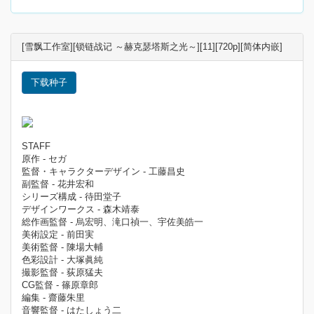
[雪飘工作室][锁链战记 ～赫克瑟塔斯之光～][11][720p][简体内嵌]
下载种子
STAFF
原作 - セガ
監督・キャラクターデザイン - 工藤昌史
副監督 - 花井宏和
シリーズ構成 - 待田堂子
デザインワークス - 森木靖泰
総作画監督 - 烏宏明、滝口禎一、宇佐美皓一
美術設定 - 前田実
美術監督 - 陳場大輔
色彩設計 - 大塚眞純
撮影監督 - 荻原猛夫
CG監督 - 篠原章郎
編集 - 齋藤朱里
音響監督 - はたしょう二