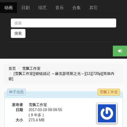
动画
日剧
综艺
音乐
合集
其它
搜索
首页
雪飘工作室
[雪飘工作室][锁链战记 ～赫克瑟塔斯之光～][11][720p][简体内
嵌]
种子信息
雪飘工作室
发布者
雪飘工作室
日期
2017-03-19 09:09:55
( 9 年多 )
大小
273.4 MB