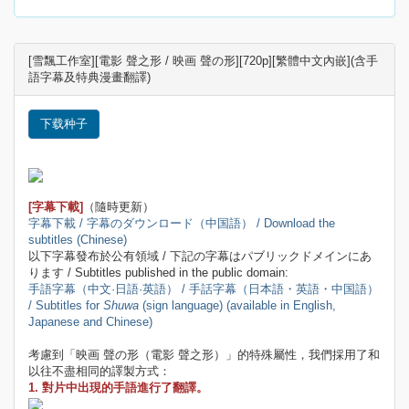
[雪飄工作室][電影 聲之形 / 映画 聲の形][720p][繁體中文內嵌](含手
語字幕及特典漫畫翻譯)
下载种子
[字幕下載]
（隨時更新）
字幕下載 / 字幕のダウンロード（中国語） / Download the
subtitles (Chinese)
以下字幕發布於公有領域 / 下記の字幕はパブリックドメインにあ
ります / Subtitles published in the public domain:
手語字幕（中文·日語·英語） / 手話字幕（日本語・英語・中国語）
/ Subtitles for
Shuwa
(sign language) (available in English,
Japanese and Chinese)
考慮到「映画 聲の形（電影 聲之形）」的特殊屬性，我們採用了和
以往不盡相同的譯製方式：
1. 對片中出現的手語進行了翻譯。