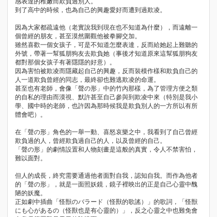
感表達的稚嫩而欺負過別人。
到了高中的時候，也為自己的興趣愛好而遭到過欺凌。
因為大家都疏遠他（老實說我到現在也不知道為什麼），而遠離一
個曾經的朋友，甚至漠然圍觀他被拳腳交加。
雖然喜歡一個女孩子，可是不知道怎麼表達，反而給她起上難聽的
外號，帶著一幫狐朋狗友去欺負她（事後才知道原來這幫狐朋狗友
都對那個女孩子有著隱隱的好意）。
因為害怕被欺凌而隱藏起自己的興趣，反而裝模作樣和欺負自己的
人一道欺負曾經的同志，最終卻也難逃欺凌的命運。
甚至也有老師，會像「聲の形」中的竹內那樣，為了管理方便之類
的自私的理由而漠視、默許甚至自己參與到欺凌中來（特別是我小
學、國中時的老師，也許因為那時候我是欺負別人的一方所以有所
體會吧）。
在「聲の形」角色的一舉一動、喜怒哀樂之中，我看到了自己曾經
欺負過的人，曾經欺負過自己的人，以及曾經的自己。
「聲の形」的劇情設置和人物刻畫是這般的真實，令人不禁害怕，
難以面對。
但人的成長，終究需要通過他者面對自我，認知自我。而作為他者
的「聲の形」，就是一面照妖鏡，鏡子裡映出的正是自己心靈中醜
陋的妖魔。
正如劇中插曲「怪獣のバラード（怪獸的歌謠）」的歌詞，「怪獣
にも心があるの（怪獸也是有心靈的）」，反之心靈之中也難免會