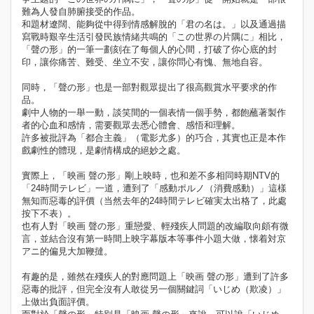
難為人發自肺腑接受的作品。
和題材遼闊、能夠從中得到情感解脫的「君の名は。」以及通過描
寫戰時艱辛生活引發民族情緒共鳴的「この世界の片隅に」相比，
「聲の形」的一筆一劃刻在了每個人的心間，打破了你心底的封
印，讓你痛苦、難受、坐立不安，讓你問心有愧、無地自容。
同時，「聲の形」也是一部對觀眾提出了很高觀賞水平要求的作
品。
劇中人物的一舉一動，談笑間的一個表情一個手勢，都飽蘸著製作
者的心血和感情，需要觀眾去悉心體會、感悟和理解。
許多被批評為「都合主義」（電影尤多）的巧合，其實也正是本作
戲劇性的體現，是劇情構成的絕妙之處。
實際上，「映画 聲の形」剛上映時，也和差不多相同時期NTV的
「24時間テレビ」一道，遭到了「感動ポルノ（消費感動）」這樣
無知而惡毒的評價（当然去年的24時間テレビ確実太出格了，此處
按下不表）。
也有人對「映画 聲の形」重戀愛、輕殘疾人問題的改編取向頗有微
言，並結合沒有第一時間上映字幕版本等事件小題大做，懐着対京
アニ的偏見大加鞭撻。
有趣的是，雖然在殘疾人的對應問題上「映画 聲の形」遭到了許多
惡毒的批評，但完全沒有人敢從另一個關鍵詞「いじめ（欺凌）」
上做出負面評價。