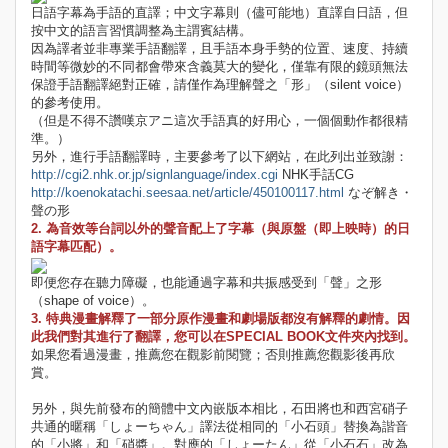
日語字幕為手語的直譯；中文字幕則（儘可能地）直譯自日語，但
按中文的語言習慣調整為主謂賓結構。
因為譯者並非專業手語翻譯，且手語本身手勢的位置、速度、持續
時間等微妙的不同都會帶來含義莫大的變化，僅靠有限的鏡頭無法
保證手語翻譯絕對正確，請僅作為理解聲之「形」（silent voice）
的參考使用。
（但是不得不讚嘆京アニ這次手語真的好用心，一個個動作都很精
準。）
另外，進行手語翻譯時，主要參考了以下網站，在此列出並致謝：
http://cgi2.nhk.or.jp/signlanguage/index.cgi
NHK手話CG
http://koenokatachi.seesaa.net/article/450100117.html
なぞ解き・
聲の形
2. 為音效等台詞以外的聲音配上了字幕（與原盤（即上映時）的日
語字幕匹配）。
即便您存在聽力障礙，也能通過字幕和共振感受到「聲」之形
（shape of voice）。
3. 特典漫畫解釋了一部分原作漫畫和劇場版都沒有解釋的劇情。因
此我們對其進行了翻譯，您可以在SPECIAL BOOK文件夾內找到。
如果您看過漫畫，推薦您在觀影前閱覽；否則推薦您觀影後再欣
賞。
另外，與先前發布的簡體中文內嵌版本相比，石田將也和西宮硝子
共通的暱稱「しょーちゃん」譯法從相同的「小石頭」替換為諧音
的「小將」和「硝醬」。對應的「しょーたん」從「小石石」改為