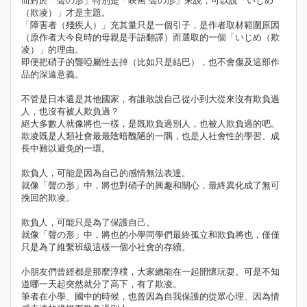
而對於「聲の形」特別是「映画 聲の形」來說，可以說「いじめ
（欺凌）」才是主題。
「障害者（殘疾人）」充其量只是一個引子，是作者取材範圍原因
（原作者大今良時的母親是手語翻譯）而選取的一個「いじめ（欺
凌）」的理由。
即便把硝子的聾啞屬性去掉（比如只是結巴），也不會傷及這部作
品的深遠意義。
不管是日本還是其他國家，有誰敢說自己從小到大從來沒有欺負過
人，也沒有被人欺負過？
絕大多數人就像將也一樣，是既欺負過別人，也被人欺負過的吧。
欺凌既是人類社會最最陰暗醜陋的一隅，也是人社會性的學習、成
長中難以避免的一環。
欺負人，可能是因為自己的感情無法表達。
就像「聲の形」中，將也對硝子的興趣和關心，最終異化成了無可
挽回的欺凌。
欺負人，可能只是為了保護自己。
就像「聲の形」中，將也的小學同學們最終孤立和欺負將也，僅僅
只是為了維繫班級這樣一個小社會的存續。
小朋友們曾經都是那麼淳樸，大家總能在一起開懷玩耍。可是不知
道哪一天起突然就分了高下，有了欺凌。
筆者在小學、國中的時候，也曾因為自我保護的從眾心理、因為情