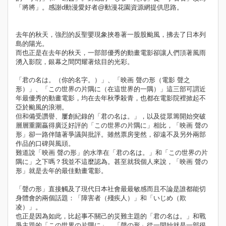
「將將」。感謝d動漫愛好者@動漫花園資源網提供思路。
去年的秋天，強烈的反聖嬰現象挾卷著一股股颱風，拂去了日本列
島的陽光。
而也正是在去年的秋天，一部部優秀的動畫電影卻讓人們頂著風雨
湧入影院，銀幕之間閃耀著炫目的光彩。
「君の名は。（你的名字。）」、「映画 聲の形（電影 聲之
形）」、「この世界の片隅に（在這世界的一隅）」這三部可謂近
年最優秀的動畫電影，均在去年秋季殺青，也都在電影院裡掀起不
亞於颱風的浪潮。
但和備受讚譽、屢創紀錄的「君の名は。」，以及從眾籌開始突破
層層重圍贏得廣泛好評的「この世界の片隅に」相比，「映画 聲の
形」卻一路伴隨著爭議與批評。雖然票房斐然，卻遠不及另外兩部
作品的口碑與風頭。
難道說「映画 聲の形」的水準在「君の名は。」和「この世界の片
隅に」之下嗎？我並不這麼認為。甚至就我個人來說，「映画 聲の
形」就是去年的最佳動畫電影。
「聲の形」直接觸及了現代日本社會最最敏感而且不論是誰都能切
身體會的兩個話題：「障害者（殘疾人）」和「いじめ（欺
凌）」。
也正是因為如此，比起事不關己的災難主題的「君の名は。」和戰
爭主題的「この世界の片隅に」，「聲の形」從一開始就是一部很