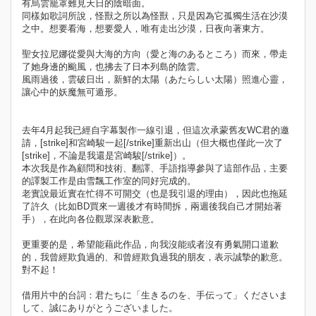
有烏雲籠罩難見天日的陰暗面。
同樣如歌詞所說，怪獸之所以為怪獸，只是因為它孤獨生活在沙漠
之中。想要看海，想要愛人，唯有走出沙漠，日夜向著東方。
聖女拉尼娜從愛與大海的方向（愛と海のあるところ）而來，帶走
了她身邊的颱風，也拂去了日本列島的陰雲。
風雨過後，雲破日出，新鮮的太陽（あたらしい太陽）照進心靈，
讓心中的妖魔無可遁形。
去年4月起我已經自字幕製作一線引退，但這次承蒙舊友WC君的邀
請，[strike]和宮崎駿一起[/strike]重新出山（但大概也僅此一次了
[strike]，不論是我還是宮崎駿[/strike]）。
本次我是作為顧問和技術、翻譯、手語指導參與了這部作品，主要
的譯製工作是由雪飄工作室的同好完成的。
老實說最近實在忙得不可開交（也是我引退的理由），因此也拖延
了許久（比如BD買來一週後才有時間拆，兩週後我自己才開始著
手），在此向各位觀眾深表歉意。
更重要的是，希望能藉此作品，向我沒能或者沒有勇氣開口道歉
的，我曾經欺負過的、和曾經欺負過我的朋友，表示誠摯的歉意。
對不起！
借用片中的台詞：君たちに「生きるのを、手伝って」くださいま
して、誠にありがとうございました。