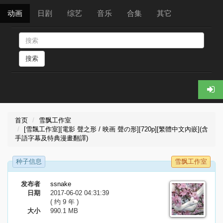
动画
日剧
综艺
音乐
合集
其它
搜索
首页
雪飘工作室
[雪飄工作室][電影 聲之形 / 映画 聲の形][720p][繁體中文內嵌](含
手語字幕及特典漫畫翻譯)
种子信息
雪飘工作室
发布者
ssnake
日期
2017-06-02 04:31:39
( 约 9 年 )
大小
990.1 MB