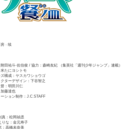
房 · 续
附田祐斗·佐伯俊 / 協力：森崎友紀 （集英社「週刊少年ジャンプ」連載）
：米たにヨシトモ
ーズ構成：ヤスカワショウゴ
ラクターデザイン：下谷智之
監督：明田川仁
：加藤達也
ーション制作：J.C.STAFF
創真：松岡禎丞
えりな：金元寿子
恵：高橋未奈美