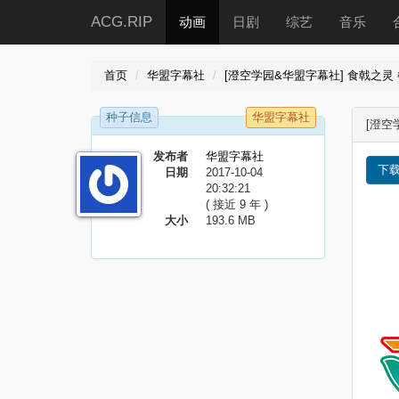
ACG.RIP
动画
日剧
综艺
音乐
首页
华盟字幕社
[澄空学园&华盟字幕社] 食戟之灵 餐之
种子信息
华盟字幕社
[澄空
发布者
华盟字幕社
下
日期
2017-10-04
20:32:21
( 接近 9 年 )
大小
193.6 MB