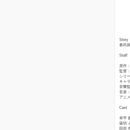
Story
春药厨
Staff
原作：
監督
シリ
キャ
音響
音楽
アニメ
Cast
幸平 
薙切 
田所 