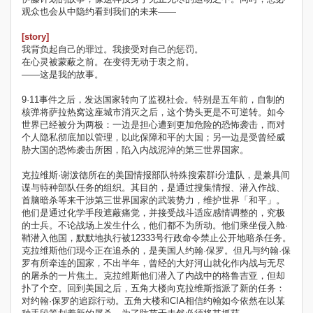
观众也会从中隐约看到我们的未来——
[story]
我背负起自己的罪过。我接受对自己的惩罚。
在心灵被蒙蔽之前。在变得无动于衷之前。
——这是我的故事。
9·11事件之后，发达国家转向了监视社会。特别是五年前，自制的
核弹将萨拉热窝这座城市消灭之后，这个势头更是不可逆转。如今
世界已经被分为两极：一边是担心遭到更加危险的恐怖袭击，而对
个人隐私彻底加以管理，以此保障和平的大国；另一边是受曾经威
胁大国的恐怖袭击所困，陷入内战泥淖的第三世界国家。
克拉维斯·谢泼德所在的美国情报部队特殊搜索群i分遣队，是兼具间
谍与特种部队任务的组织。其目的，是通过搜集情报、潜入作战、
首脑暗杀等来干涉第三世界国家的武装势力，维护世界「和平」。
他们是通过化学手段遮蔽痛觉，并接受战斗适应感情调整的，究极
的士兵。不论战场上发生什么，他们都不为所动。他们乘坐侵入舱·
鞘潜入他国，默默地执行被12333号行政命令禁止公开地暗杀任务。
克拉维斯他们现今正在追杀的，是美国人约翰·保罗。但凡与约翰·保
罗有所牵连的国家，不出半年，曾经的大好河山就化作内战与无尽
的屠杀的一片焦土。克拉维斯他们潜入了内战中的格鲁吉亚，但却
扑了个空。回到美国之后，五角大楼向克拉维斯指派了新的任务：
对约翰·保罗的追踪行动。五角大楼和CIA相信约翰如今依然在以某