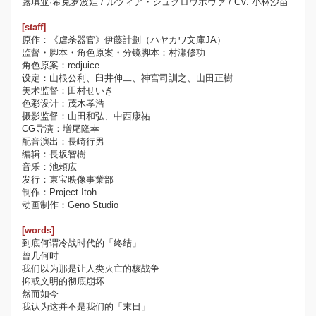
露琪亚·希克罗波娃 / ルツィア・シュクロウポヴァ / CV. 小林沙苗
[staff]
原作：《虐杀器官》伊藤計劃（ハヤカワ文庫JA）
监督・脚本・角色原案・分镜脚本：村瀬修功
角色原案：redjuice
设定：山根公利、臼井伸二、神宮司訓之、山田正樹
美术监督：田村せいき
色彩设计：茂木孝浩
摄影监督：山田和弘、中西康祐
CG导演：増尾隆幸
配音演出：長崎行男
编辑：長坂智樹
音乐：池頼広
发行：東宝映像事業部
制作：Project Itoh
动画制作：Geno Studio
[words]
到底何谓冷战时代的「终结」
曾几何时
我们以为那是让人类灭亡的核战争
抑或文明的彻底崩坏
然而如今
我认为这并不是我们的「末日」