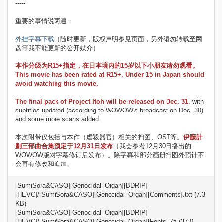
-----
重要的事情说两遍：
外挂字幕下载
（随时更新，版权声明参见页面，另外请勿转载至网
盘等我不能更新的公开媒介）
本作分级为R15+指定，在日本境内的15岁以下小朋友请勿观看。
This movie has been rated at R15+. Under 15 in Japan should
avoid watching this movie.
The final pack of Project Itoh will be released on Dec. 31
, with
subtitles updated (according to WOWOW's broadcast on Dec. 30)
and some more scans added.
本次附带仅包括与本作（虐殺器官）相关的扫图、OST等。
伊藤計
劃三部曲合集预定于12月31日发布
（我会参考12月30日播出的
WOWOW版对字幕修订后发布）。除字幕和部分画册扫图外预计不
会再有修改和追加。
[SumiSora&CASO][Genocidal_Organ][BDRIP]
[HEVC]/[SumiSora&CASO][Genocidal_Organ][Comments].txt (7.3
KB)
[SumiSora&CASO][Genocidal_Organ][BDRIP]
[HEVC]/[SumiSora&CASO][Genocidal_Organ][Fonts].7z (37.0