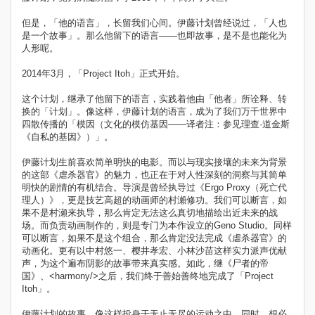
但是，「他的语言」，长留我们心间。伊藤计划曾经说过，「人也
是一个故事」。那么他留下的语言——也即故事，是不是也能化为
人形呢。
2014年3月，「Project Itoh」正式开始。
这个计划，继承了他留下的语言，实践着他由「他者」所诠释、转
换的「计划」。像这样，伊藤计划的语言，成为了我们万千世界中
四散传播的「模因（文化的模仿基因——译者注：参见理查·道金斯
《自私的基因》）」。
伊藤计划生前喜欢简单明快的电影。而以与现实接壤的未来为背景
的这部《虐杀器官》的魅力，也正在于对人性深刻的洞察与其简单
明快的剧情的有机结合。导演是曾经执导过《Ergo Proxy（死亡代
理人）》，更是技艺高超的动画师的村瀬修功。我们可以断言，如
果不是村瀬来执导，那么肯定无法这么真切地描绘出近未来的战
场。而负责动画制作的，则是专门为本作设立的Geno Studio。同样
可以断言，如果不是这个组合，那么肯定没法完成《虐杀器官》的
动画化。更有以中村悠一、樱井孝宏、小林沙苗这样实力派声优献
声，为这个遍布阴影的故事带来真实感。如此，继《尸者的帝
国》、<harmony/>之后，我们终于善始善终地完成了「Project
Itoh」。
伊藤计划的故事，像这样投身于无止无尽的运动之中。同时，想必