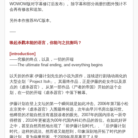
WOWOW版对字幕修订后发布）。除字幕和部分画册扫图外预计不
会再有修改和追加。
另外本作推荐AVC版本。
-----
唤起杀戮本能的语言，你能与之抗衡吗？
[introduction]
——究极的终点，以及，一切的开端
——The ultimate final ending, and everything begins
以夭折的作家·伊藤计划先生的小说为原作，连续进行剧场动画化的
大型企划「Project Itoh」。其最终作品，正是伊藤的处女作以及原
点的《虐杀器官》。从第一部作品《尸者的帝国》开始的这个企
划，在一切的开端《虐杀器官》中落下帷幕。
伊藤计划在登上文坛的第一个瞬间就是如此冲击。2006年第7届小松
左京奖中《虐杀器官》入围最终候选，次年由早川书房出版问世。
他稀世的才能自然没有逃脱读者的眼光。2007年的国内排名一跃夺
得榜首，2010年更被选为00年代国内科幻作品的首位。在如此好评
之中，甚至自然而然地出现了「前伊藤计划时代」、「后伊藤计划
时代」这样的说法。然而谁又能想到，印象深刻地开拓了时代的伊
藤计划，竟为病魔所困，于2009年早早离开了人世。