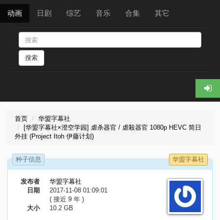
动画
日剧
综艺
音乐
合集
其它
搜索
首页
华盟字幕社
[华盟字幕社×澄空学园] 虐杀器官 / 虐殺器官 1080p HEVC 简日
外挂 (Project Itoh 伊藤计划)
种子信息
华盟字幕社
发布者
华盟字幕社
日期
2017-11-08 01:09:01
( 接近 9 年 )
大小
10.2 GB