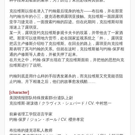
种手段筹划着新的屠杀，为了防范于未然必须将其抓获。
克拉维斯以假名潜入了约翰最后现身的地方——布拉格，并在那里
与约翰当年的小三，捷克语教师露琪亚接触。克拉维斯一面跟露琪
亚学习捷克语，一面搜索约翰的踪迹。但在此期间，克拉维斯却渐
渐迷上了露琪亚。
某一天，露琪亚约克拉维斯参观卡夫卡的坟墓，并带他去了一家酒
吧。那里可以使用地方货币，处在国家监视系统之「外」。露琪亚
把店主卢修斯介绍给了克拉维斯。在回去的路上，露琪亚向克拉维
斯表明了其与约翰的关系。但就在这时，克拉维斯被与约翰·保罗相
通的卢修斯等人袭击，并被关押了起来。
在月光之中，约翰·保罗出现在了克拉维斯面前，并把他的思想向克
拉维斯进行了说明。
约翰到底是用什么样的手段诱发屠杀的，而克拉维斯又究竟能否阻
止约翰。月下相逢之后，他们的故事愈发残酷……
[character]
美国情报部队特殊搜索群i分遣队上尉
克拉维斯·谢泼德 / クラヴィス・シェパード / CV. 中村悠一
前麻省理工学院语言学家
约翰·保罗 / ジョン・ポール / CV. 櫻井孝宏
布拉格的捷克语私人教师