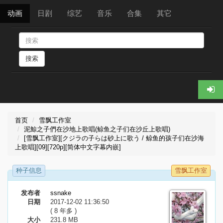
动画
日剧
综艺
音乐
合集
其它
搜索
首页
雪飘工作室
泥鯨之子們在沙地上歌唱(鲸鱼之子们在沙丘上歌唱)
[雪飘工作室][クジラの子らは砂上に歌う / 鲸鱼的孩子们在沙海
上歌唱][09][720p][简体中文字幕内嵌]
种子信息
雪飘工作室
发布者
ssnake
日期
2017-12-02 11:36:50
( 8 年多 )
大小
231.8 MB