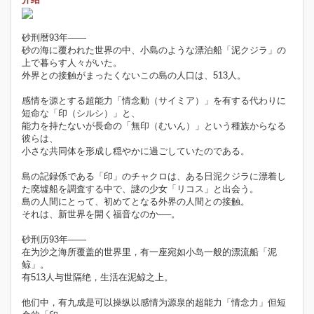
砂刑暦93年——
砂の海に覆われた世界の中、小島のような漂泊船「泥クジラ」の
上で暮らす人々がいた。
外界との接触がまったくないこの島の人口は、513人。
感情を源とする超能力「情念動（サイミア）」を有する代わりに
短命な「印（シルシ）」と、
能力を持たないが長命の「無印（むいん）」という種族からなる
彼らは、
小さな共同体を形成し穏やかに過ごしていたのである。
島の記録係である「印」のチャクロは、ある日泥クジラに漂着し
た廃墟船を調査する中で、謎の少女「リコス」と出会う。
島の人間にとって、初めてとなる外界の人間との接触。
それは、新世界を開く福音なのか──。
砂刑历93年——
在为沙之海所覆盖的世界里，有一座宛如小岛一般的漂流船「泥
鲸」。
有513人与世隔绝，生活在泥鲸之上。
他们中，有九成是可以操纵以感情为源泉的超能力「情念力」但短