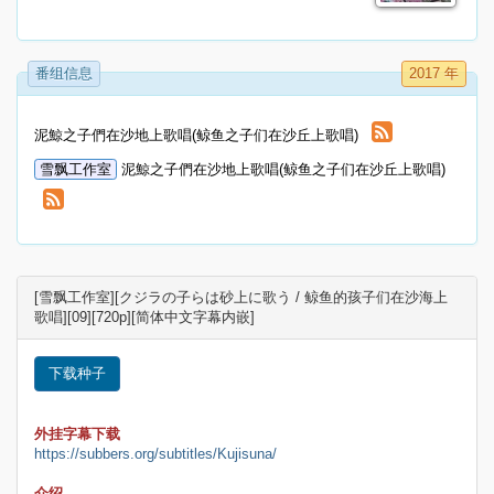
番组信息
2017 年
泥鯨之子們在沙地上歌唱(鲸鱼之子们在沙丘上歌唱)
雪飘工作室
泥鯨之子們在沙地上歌唱(鲸鱼之子们在沙丘上歌唱)
[雪飘工作室][クジラの子らは砂上に歌う / 鲸鱼的孩子们在沙海上
歌唱][09][720p][简体中文字幕内嵌]
下载种子
外挂字幕下载
https://subbers.org/subtitles/Kujisuna/
介绍