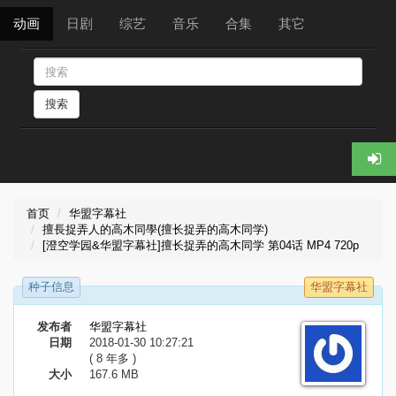
动画
日剧
综艺
音乐
合集
其它
搜索
首页
华盟字幕社
擅長捉弄人的高木同學(擅长捉弄的高木同学)
[澄空学园&华盟字幕社]擅长捉弄的高木同学 第04话 MP4 720p
种子信息
华盟字幕社
发布者
华盟字幕社
日期
2018-01-30 10:27:21
( 8 年多 )
大小
167.6 MB