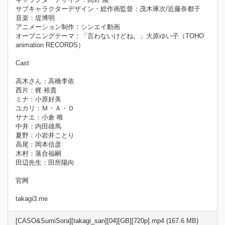
サブキャラクターデザイン・総作画監督：茂木琢次/近藤奈都子
音楽：堤博明
アニメーション制作：シンエイ動画
オープニングテーマ：「言わないけどね。」大原ゆい子（TOHO
animation RECORDS）
Cast
高木さん：高橋李依
西片：梶 裕貴
ミナ：小原好美
ユカリ：Ｍ・Ａ・Ｏ
サナエ：小倉 唯
中井：内田雄馬
夏野：小岩井ことり
高尾：岡本信彦
木村：落合福嗣
田辺先生：田所陽向
官网
takagi3.me
[CASO&SumiSora][takagi_san][04][GB][720p].mp4 (167.6 MB)