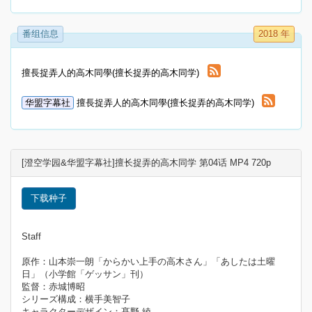
番组信息
2018 年
擅長捉弄人的高木同學(擅长捉弄的高木同学)
华盟字幕社
擅長捉弄人的高木同學(擅长捉弄的高木同学)
[澄空学园&华盟字幕社]擅长捉弄的高木同学 第04话 MP4 720p
下载种子
Staff
原作：山本崇一朗「からかい上手の高木さん」「あしたは土曜
日」（小学館「ゲッサン」刊）
監督：赤城博昭
シリーズ構成：横手美智子
キャラクターデザイン：髙野 綾