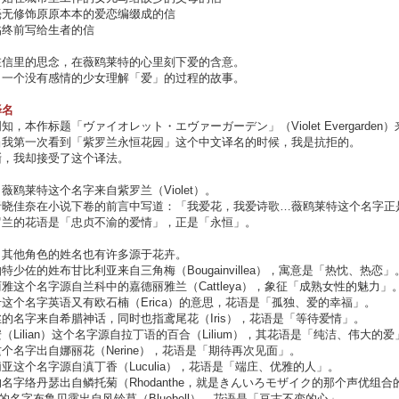
毫无修饰原原本本的爱恋编缀成的信
临终前写给生者的信
在信里的思念，在薇鸥莱特的心里刻下爱的含意。
，一个没有感情的少女理解「爱」的过程的故事。
译名
知，本作标题「ヴァイオレット・エヴァーガーデン」（Violet Evergarde
当我第一次看到「紫罗兰永恒花园」这个中文译名的时候，我是抗拒的。
渐，我却接受了这个译法。
薇鸥莱特这个名字来自紫罗兰（Violet）。
者晓佳奈在小说下卷的前言中写道：「我爱花，我爱诗歌…薇鸥莱特这个名字正
罗兰的花语是「忠贞不渝的爱情」，正是「永恒」。
，其他角色的姓名也有许多源于花卉。
特少佐的姓布甘比利亚来自三角梅（Bougainvillea），寓意是「热忱、热恋」
雅这个名字源自兰科中的嘉德丽雅兰（Cattleya），象征「成熟女性的魅力」
这个名字英语又有欧石楠（Erica）的意思，花语是「孤独、爱的幸福」。
的名字来自希腊神话，同时也指鸢尾花（Iris），花语是「等待爱情」。
（Lilian）这个名字源自拉丁语的百合（Lilium），其花语是「纯洁、伟大的爱
个名字出自娜丽花（Nerine），花语是「期待再次见面」。
亚这个名字源自滇丁香（Luculia），花语是「端庄、优雅的人」。
名字络丹瑟出自鳞托菊（Rhodanthe，就是きんいろモザイク的那个声优组
的名字布鲁贝露出自风铃草（Bluebell），花语是「亘古不变的心」。