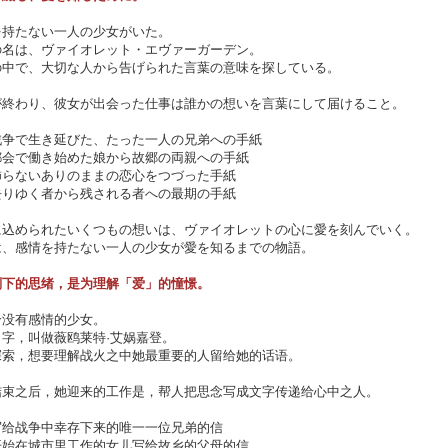
を持たない一人の少女がいた。
の名は、ヴァイオレット・エヴァーガーデン。
の中で、大切な人から告げられた言葉の意味を探している。
が終わり、彼女が出会った仕事は誰かの想いを言葉にして届けること。
戦争で生き延びた、たった一人の兄弟への手紙
都会で働き始めた娘から故郷の両親への手紙
飾らないありのままの恋心をつづった手紙
去りゆく者から残される者への最期の手紙
に込められたいくつもの想いは、ヴァイオレットの心に愛を刻んでいく。
は、感情を持たない一人の少女が愛を知るまでの物語。
划下的思绪，是为理解「爱」的憧憬。
个没有感情的少女。
字，叫做薇鸥莱特·艾娲嘉登。
探索，想要理解战火之中她最重要的人留给她的话语。
结束之后，她迎来的工作是，帮人把思念写成文字传递给心中之人。
写给战争中幸存下来的唯一一位兄弟的信
开始在城市里工作的女儿写给故乡的父母的信