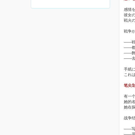
感情
彼女
戦火
戦争
――
――
――
――
手紙
これ
笔尖
有一
她的名
她在
战争
——
——