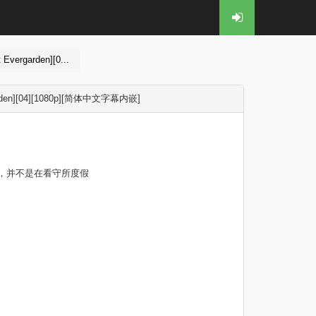
garden][0...
n][04][1080p][简体中文字幕内嵌]
，并不是在看守所度假