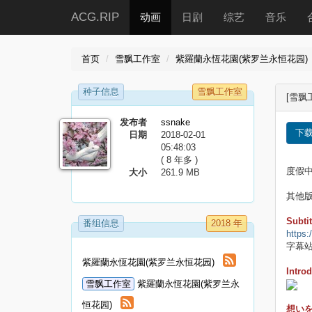
ACG.RIP
动画
日剧
综艺
音乐
首页
雪飘工作室
紫羅蘭永恆花園(紫罗兰永恒花园)
种子信息
雪飘工作室
[雪飘工
发布者
ssnake
下
日期
2018-02-01
05:48:03
( 8 年多 )
度假
大小
261.9 MB
其他
Subtit
番组信息
2018 年
https:
字幕
紫羅蘭永恆花園(紫罗兰永恒花园)
Intro
雪飘工作室
紫羅蘭永恆花園(紫罗兰永
恒花园)
想い