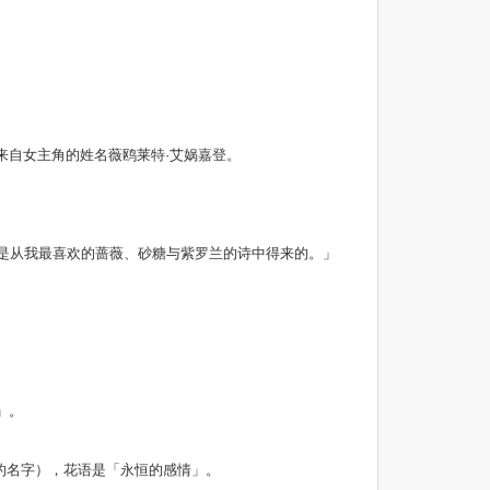
n）来自女主角的姓名薇鸥莱特·艾娲嘉登。
是从我最喜欢的蔷薇、砂糖与紫罗兰的诗中得来的。」
。
。
」。
合的名字），花语是「永恒的感情」。