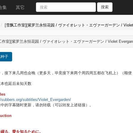
合集
其它
搜索
[雪飘工作室][紫罗兰永恒花园 / ヴァイオレット・エヴァーガーデン / Violet Ever
作室][紫罗兰永恒花园 / ヴァイオレット・エヴァーガーデン / Violet Evergarde
载种子
中，接下来几周也会晚（更多天，毕竟接下来两个周四周五都在飞机上）（顺便
版本也延后未知天数
les
//subbers.org/subtitles/Violet_Evergarden/
站中的字幕随时更新，请勿转载（可以转发上述链接）。
duction
を綴る、愛を知るために。