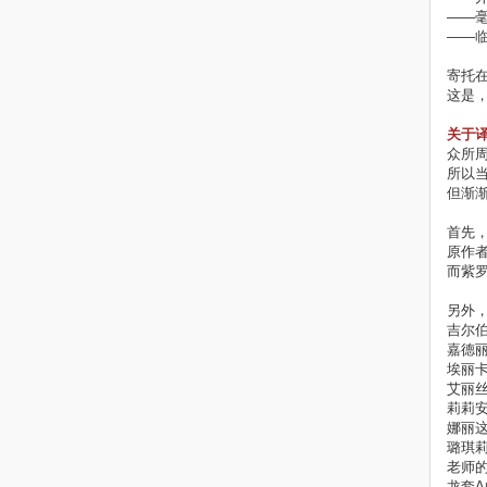
——
——
寄托
这是
关于
众所周
所以
但渐
首先，
原作
而紫
另外
吉尔伯
嘉德丽
埃丽卡
艾丽丝
莉莉安
娜丽这
璐琪莉
老师的
龙套A