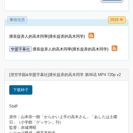
番组信息
2018 年
擅長捉弄人的高木同學(擅长捉弄的高木同学)
华盟字幕社
擅長捉弄人的高木同學(擅长捉弄的高木同学)
[澄空学园&华盟字幕社]擅长捉弄的高木同学 第06话 MP4 720p v2
下载种子
Staff
原作：山本崇一朗「からかい上手の高木さん」「あしたは土曜
日」（小学館「ゲッサン」刊）
監督：赤城博昭
シリーズ構成：横手美智子