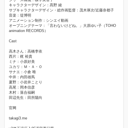
キャラクターデザイン：髙野 綾
サブキャラクターデザイン・総作画監督：茂木琢次/近藤奈都子
音楽：堤博明
アニメーション制作：シンエイ動画
オープニングテーマ：「言わないけどね。」大原ゆい子（TOHO
animation RECORDS）
Cast
高木さん：高橋李依
西片：梶 裕貴
ミナ：小原好美
ユカリ：Ｍ・Ａ・Ｏ
サナエ：小倉 唯
中井：内田雄馬
夏野：小岩井ことり
高尾：岡本信彦
木村：落合福嗣
田辺先生：田所陽向
官网
takagi3.me