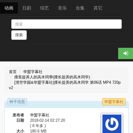
动画
日剧
综艺
音乐
合集
其它
搜索
首页
华盟字幕社
擅長捉弄人的高木同學(擅长捉弄的高木同学)
[澄空学园&华盟字幕社]擅长捉弄的高木同学 第06话 MP4 720p
v2
种子信息
华盟字幕社
发布者
华盟字幕社
日期
2018-02-14 02:27:20
( 8 年多 )
大小
180.6 MB