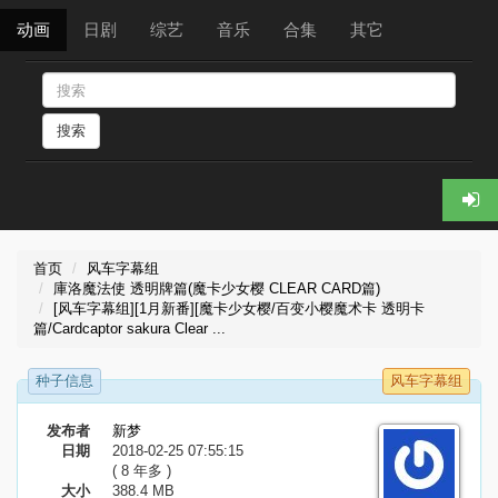
动画
日剧
综艺
音乐
合集
其它
搜索
首页
风车字幕组
庫洛魔法使 透明牌篇(魔卡少女樱 CLEAR CARD篇)
[风车字幕组][1月新番][魔卡少女樱/百变小樱魔术卡 透明卡
篇/Cardcaptor sakura Clear ...
种子信息
风车字幕组
发布者
新梦
日期
2018-02-25 07:55:15
( 8 年多 )
大小
388.4 MB