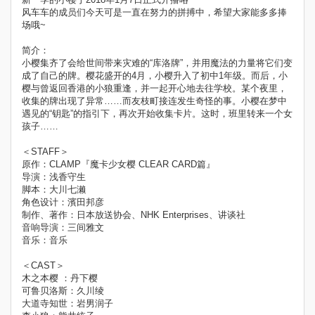
风车车的成员们今天可是一直在努力的拼搏中，希望大家能多多捧
场哦~
简介：
小樱集齐了会给世间带来灾难的“库洛牌”，并用魔法的力量将它们变
成了自己的牌。樱花盛开的4月，小樱升入了初中1年级。而后，小
樱与曾返回香港的小狼重逢，并一起开心地去往学校。某个夜里，
收集的牌出现了异常……而友枝町接连发生奇怪的事。小樱在梦中
遇见的“钥匙”的指引下，再次开始收集卡片。这时，班里转来一个女
孩子……
＜STAFF＞
原作：CLAMP『魔卡少女樱 CLEAR CARD篇』
导演：浅香守生
脚本：大川七濑
角色设计：濱田邦彦
制作、著作：日本放送协会、NHK Enterprises、讲谈社
音响导演：三间雅文
音乐：音乐
＜CAST＞
木之本樱 ：丹下樱
可鲁贝洛斯：久川绫
大道寺知世：岩男润子