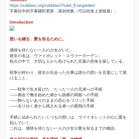
https://subbers.org/subtitles/Violet_Evergarden/
字幕站中的字幕随时更新，请勿转载（可以转发上述链接）。
Introduction
想いを綴る、愛を知るために。
感情を持たない一人の少女がいた。
彼女の名は、ヴァイオレット・エヴァーガーデン。
戦火の中で、大切な人から告げられた言葉の意味を探している。
戦争が終わり、彼女が出会った仕事は誰かの想いを言葉にして届
けること。
――戦争で生き延びた、たった一人の兄弟への手紙
――都会で働き始めた娘から故郷の両親への手紙
――飾らないありのままの恋心をつづった手紙
――去りゆく者から残される者への最期の手紙
手紙に込められたいくつもの想いは、ヴァイオレットの心に愛を
刻んでいく。
これは、感情を持たない一人の少女が愛を知るまでの物語。