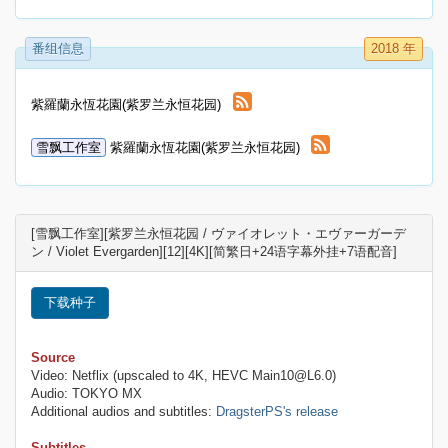
番组信息
2018 年
紫羅蘭永恆花園(紫罗兰永恒花园)
雪飘工作室
紫羅蘭永恆花園(紫罗兰永恒花园)
[雪飘工作室][紫罗兰永恒花园 / ヴァイオレット・エヴァーガーデ
ン / Violet Evergarden][12][4K][简繁日+24语字幕外挂+7语配音]
下载种子
Source
Video: Netflix (upscaled to 4K, HEVC Main10@L6.0)
Audio: TOKYO MX
Additional audios and subtitles:
DragsterPS's release
Subtitles