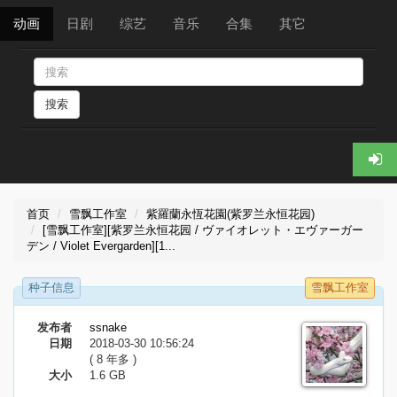
动画
日剧
综艺
音乐
合集
其它
搜索
首页
雪飘工作室
紫羅蘭永恆花園(紫罗兰永恒花园)
[雪飘工作室][紫罗兰永恒花园 / ヴァイオレット・エヴァーガー
デン / Violet Evergarden][1...
种子信息
雪飘工作室
发布者
ssnake
日期
2018-03-30 10:56:24
( 8 年多 )
大小
1.6 GB