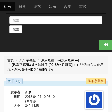
动画
日剧
综艺
音乐
合集
其它
搜索
首页
风车字幕组
東京喰種：re(东京喰种:re)
[风车字幕组&波洛咖啡厅][2018年4月新番][东京战纪re/东京食尸
鬼re/东京喰种re][第01话][狩猎者...
种子信息
风车字幕组
发布者
新梦
日期
2018-04-04 10:26:10
( 8 年多 )
大小
340.1 MB