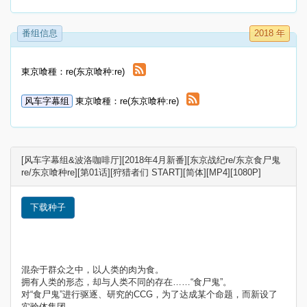
番组信息
2018 年
東京喰種：re(东京喰种:re)
风车字幕组
東京喰種：re(东京喰种:re)
[风车字幕组&波洛咖啡厅][2018年4月新番][东京战纪re/东京食尸鬼
re/东京喰种re][第01话][狩猎者们 START][简体][MP4][1080P]
下载种子
混杂于群众之中，以人类的肉为食。
拥有人类的形态，却与人类不同的存在……“食尸鬼”。
对“食尸鬼”进行驱逐、研究的CCG，为了达成某个命题，而新设了
实验体集团。