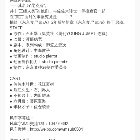
——其名为“昆克斯”。
并非“正经人类”的他们，与佐佐木琲世一等搜查官一起
在“东京”面对的事物究竟是——！？
描绘《东京食尸鬼√A》2年后的新章《东京食尸鬼:re》终于启动。
STAFF
● 原作：石田翠（集英社《周刊YOUNG JUMP》连载）
● 监督：渡部稳宽
● 剧本、系列构成：御笠之忠次
● 角色设计：中岛敦子
● 动画制作：studio pierrot
● 动画制作协力：studio pierrot+
● 制作：东京喰种:re制作委员会
CAST
● 佐佐木琲世：花江夏树
● 瓜江久生：石川界人
● 不知吟士：内田雄马
● 六月透：藤原夏海
● 米林才子：佐仓绫音
风车字幕组：
风车字幕组交流1群：104779392
风车微博：http://weibo.com/wmsub0504