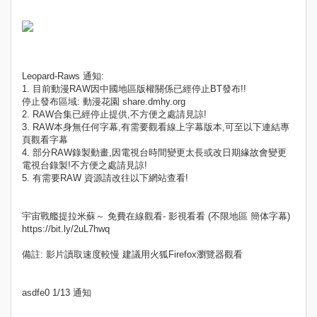
Leopard-Raws 通知:
1. 目前動漫RAW因中國地區版權關係已經停止BT發布!!
停止發布區域: 動漫花園 share.dmhy.org
2. RAW合集已經停止提供,不方便之處請見諒!
3. RAW本身無任何字幕,有需要觀看線上字幕版本,可至以下連結專
頁觀看字幕
4. 部分RAW錄製動畫,因電視台時間變更太長或改日期緣故會變更
電視台錄製!不方便之處請見諒!
5. 有需要RAW 資源請改往以下網站查看!
宇宙戰艦提拉米蘇～ 免費在線觀看- 影視看看 (不限地區 簡体字幕)
https://bit.ly/2uL7hwq
備註: 影片讀取速度較慢 建議用火狐Firefox瀏覽器觀看
asdfe0 1/13 通知