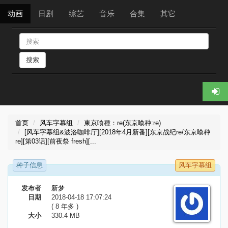
动画
日剧
综艺
音乐
合集
其它
搜索
首页
风车字幕组
東京喰種：re(东京喰种:re)
[风车字幕组&波洛咖啡厅][2018年4月新番][东京战纪re/东京喰种
re][第03话][前夜祭 fresh][...
种子信息
风车字幕组
发布者
新梦
日期
2018-04-18 17:07:24
( 8 年多 )
大小
330.4 MB