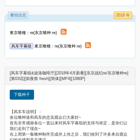
番组信息
2018 年
東京喰種：re(东京喰种:re)
风车字幕组
東京喰種：re(东京喰种:re)
[风车字幕组&波洛咖啡厅][2018年4月新番][东京战纪re/东京喰种re]
[第03话][前夜祭 fresh][简体][MP4][1080P]
下载种子
【风车车说明】：
各位喰种迷和风车的忠实观众们大家好~
首先非常感谢各位一直以来对风车字幕组的支持与肯定，是你们让
我们走到了现在~
在上周第一集喰种制作完成并上传之后，我们收到了许多来自观众
们的反馈和意见建议，