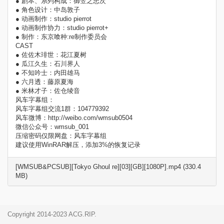
● 剧本、系列构成：御笠之忠次
● 角色设计：中岛敦子
● 动画制作：studio pierrot
● 动画制作协力：studio pierrot+
● 制作：东京喰种:re制作委员会
CAST
● 佐佐木琲世：花江夏树
● 瓜江久生：石川界人
● 不知吟士：内田雄马
● 六月透：藤原夏海
● 米林才子：佐仓绫音
风车字幕组：
风车字幕组交流1群：104779392
风车微博：http://weibo.com/wmsub0504
微信公众号：wmsub_001
压缩密码仅限网盘：风车字幕组
建议使用WinRAR解压，添加3%的恢复记录
[WMSUB&PCSUB][Tokyo Ghoul re][03][GB][1080P].mp4 (330.4
MB)
Copyright 2014-2023 ACG.RIP.