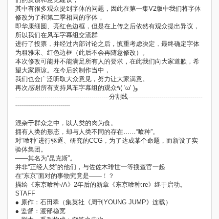
其中有很多观众提到字体的问题，因此在第一集V2版中我们将字体
修改为了和第二季相同的字体，
即华康细圆、亮红色边框，但是在上传之后依然有观众提出异议，
所以我们在风车字幕组交流群
进行了投票，并经过内部讨论之后，慎重考虑决定，最终确定字体
为粗雅宋、红色边框（此后不会再随意修改）。
本次修改可能并不能满足所有人的要求，在此我们向大家道歉，希
望大家原谅。在今后的制作当中，
我们也会广泛听取大众意见，努力让大家满意。
再次感谢所有支持风车字幕组的观众٩( 'ω' )و
------------------------------------------------分割线--------------------------------------
----------------------------
混杂于群众之中，以人类的肉为食。
拥有人类的形态，却与人类不同的存在……“喰种”。
对“喰种”进行驱逐、研究的CCG，为了达成某个命题，而新设了实
验体集团。
——其名为“昆克斯”。
并非“正经人类”的他们，与佐佐木琲世一等搜查官一起
在“东京”面对的事物究竟是——！？
描绘《东京喰种√A》2年后的新章《东京喰种:re》终于启动。
STAFF
● 原作：石田翠（集英社《周刊YOUNG JUMP》连载）
● 监督：渡部稳宽