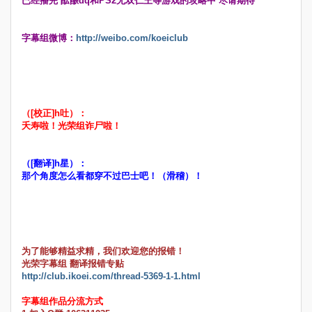
已经播完 酝酿dq和PS2无双仁王等游戏的攻略中 尽请期待
字幕组微博：
http://weibo.com/koeiclub
（[校正]h吐）：
夭寿啦！光荣组诈尸啦！
（[翻译]h星）：
那个角度怎么看都穿不过巴士吧！（滑稽）！
为了能够精益求精，我们欢迎您的报错！
光荣字幕组 翻译报错专贴
http://club.ikoei.com/thread-5369-1-1.html
字幕组作品分流方式