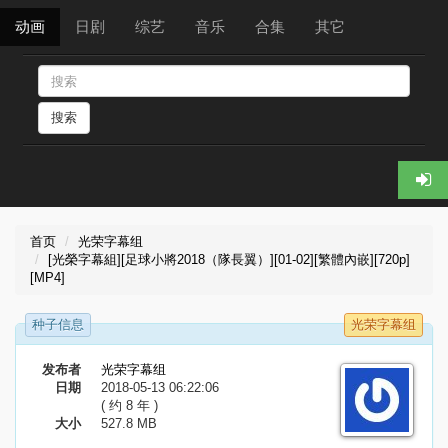
动画
日剧
综艺
音乐
合集
其它
搜索
首页
光荣字幕组
[光榮字幕組][足球小將2018（隊長翼）][01-02][繁體內嵌][720p]
[MP4]
种子信息
光荣字幕组
发布者
光荣字幕组
日期
2018-05-13 06:22:06
( 约 8 年 )
大小
527.8 MB