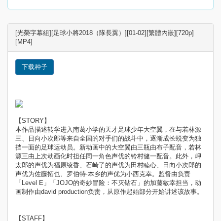
[光榮字幕組][足球小將2018（隊長翼）][01-02][繁體內嵌][720p]
[MP4]
下载种子
【STORY】
本作品描述转学进入南葛小学的天才足球少年大空翼，在与若林源
三、日向小次郎等来自全国的对手们的战斗中，逐渐成长蜕变为独
挡一面的足球运动员。新动画中的大空翼由三瓶由布子配音，若林
源三由上次动画化时担任同一角色声优的铃村健一配音。此外，岬
太郎的声优为福原绫香、石崎了的声优为田村睦心、日向小次郎的
声优为佐藤拓也、罗伯特·本乡的声优为小西克幸。监督由负责
「Level E」「JOJO的奇妙冒险：不灭钻石」的加藤敏幸担当，动
画制作由david production负责，从原作起始部分开始讲述该故事。
【STAFF】