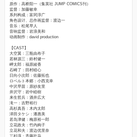
原作：高桥阳一（集英社 JUMP COMICS刊）
监督：加藤敏幸
系列构成：富冈淳广
角色设计、总作画监督：渡边一
音乐：松尾早人
音响监督：岩浪美和
动画制作：david production
【CAST】
大空翼：三瓶由布子
若林源三：鈴村健一
岬太郎：福原綾香
石崎了：田村睦心
日向小次郎：佐藤拓也
ロベルト本郷：小西克幸
中沢早苗：原紗友里
井沢守：岩中睦樹
来生哲兵：酒井広大
滝一：吉野裕行
高杉真吾：木内太郎
泽田タケシ：潘惠美
若岛津健：梅原裕一郎
立花政夫：竹内絢子
立花和夫：渡边优里奈
三杉淳：齐藤壮马