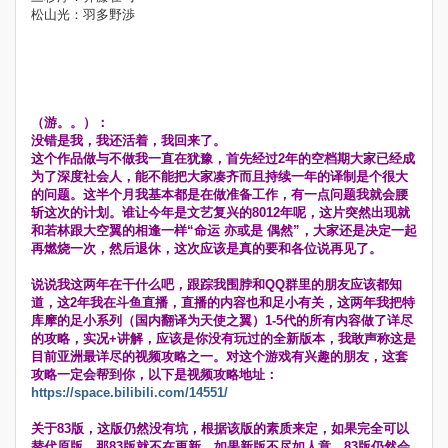
松山光：羽多野渉
（游。。）：
没错是我，我还活着，我回来了。
这个作品做与不做我一直在犹豫，首先经过2年的空档期大家已经成
为了深度社会人，能不能把大家凑齐而且持续一年的译制是个很大
的问题。这半个月我基本都是在做准备工作，有一点问题我就会腰
斩这次的计划。谁让今年是文艺复兴的8012年呢，这片突然出现就
和若林跟大空翼的相逢一样“命运 亦或是 偶然”，大家还是决定一起
再燃烧一次，然后退休，这次应该是真的要和各位说再见了。
说说我这两年在干什么吧，跟踪我围脖和QQ群里的朋友应该都知
道，这2年我在斗鱼直播，直播的内容也和足小有关，这两年我把特
库摩的足小系列（国内翻译为天使之翼）1-5代的所有内容做了详尽
的攻略，实况+讲解，应该是你没有玩过的全新版本，我敢声称这是
目前亚洲最详尽的视频攻略之一。对这个游戏有兴趣的朋友，这套
攻略一定会帮到你，以下是视频攻略地址：
https://space.bilibili.com/14551/
关于83版，这版仍然没有坑，根据该版的素质来定，如果完全可以
替代原版，那83版就不在更新，如果新版不尽如人意，83版仍然会