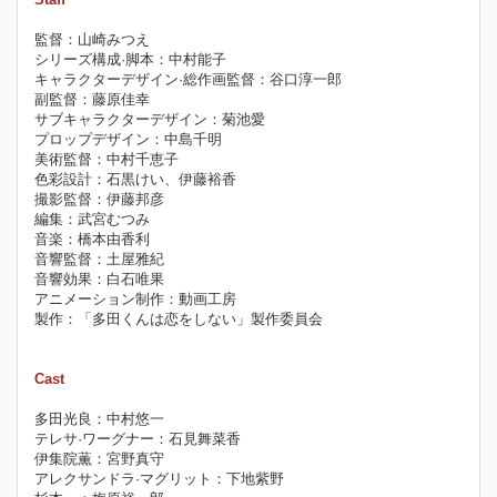
監督：山崎みつえ
シリーズ構成·脚本：中村能子
キャラクターデザイン·総作画監督：谷口淳一郎
副監督：藤原佳幸
サブキャラクターデザイン：菊池愛
プロップデザイン：中島千明
美術監督：中村千恵子
色彩設計：石黒けい、伊藤裕香
撮影監督：伊藤邦彦
編集：武宮むつみ
音楽：橋本由香利
音響監督：土屋雅紀
音響効果：白石唯果
アニメーション制作：動画工房
製作：「多田くんは恋をしない」製作委員会
Cast
多田光良：中村悠一
テレサ·ワーグナー：石見舞菜香
伊集院薫：宮野真守
アレクサンドラ·マグリット：下地紫野