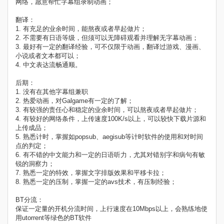
网络，愿意帮忙字幕组录制动画；
翻译：
1. 有充足的业余时间，能熬夜或者早起做片；
2. 不需要有日语等级，但须可以无障碍观看并理解无字幕动画；
3. 最好有一定的翻译经验，可不仅限于动画，翻译过游戏、漫画、
小说或者文本都可以；
4. 中文表达流畅通顺。
后期：
1. 没有在其他字幕组兼职
2. 热爱动画，对Galgame有一定的了解；
3. 有较强的责任心和稳定的业余时间，可以熬夜或者早起做片；
4. 有较好的网络条件，上传速度100K/s以上，可以较快下载片源和
上传成品；
5. 熟悉计时，掌握如popsub、aegisub等计时软件的使用和对时间
点的判定；
6. 有不错的中文能力和一定的日语听力，尤其对错别字和病句有敏
锐的洞察力；
7. 熟悉一定的特效，掌握文字排版效果和平移卡拉；
8. 熟悉一定的压制，掌握一定的avs技术，有压制经验；
BT分流：
保证一定量的开机分流时间，上行速度在10Mbps以上，会熟练地使
用utorrent等绿色的BT软件