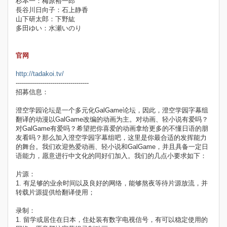
杉本一：梅原裕一郎
長谷川日向子：石上静香
山下研太郎：下野紘
多田ゆい：水瀬いのり
官网
http://tadakoi.tv/
------------------------------------
招募信息：
澄空学园论坛是一个多元化GalGame论坛，因此，澄空学园字幕组
翻译的动漫以GalGame改编的动画为主。对动画、轻小说有爱吗？
对GalGame有爱吗？希望把你喜爱的动画拿给更多的不懂日语的朋
友看吗？那么加入澄空学园字幕组吧，这里是你最合适的发挥能力
的舞台。我们欢迎热爱动画、轻小说和GalGame，并且具备一定日
语能力，愿意进行中文化的同好们加入。我们的几点小要求如下：
片源：
1. 有足够的业余时间以及良好的网络，能够熬夜等待片源放流，并
转载片源提供给翻译使用；
录制：
1. 留学或居住在日本，住处装有数字电视信号，有可以稳定使用的