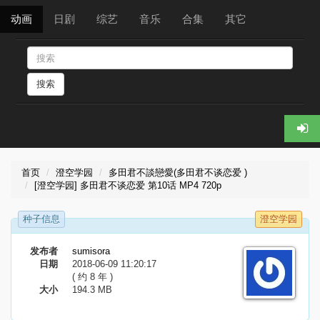
动画
日剧
综艺
音乐
合集
其它
搜索
首页
澄空学园
多田君不談戀愛(多田君不谈恋爱 )
[澄空学园] 多田君不谈恋爱 第10话 MP4 720p
种子信息
澄空学园
发布者
sumisora
日期
2018-06-09 11:20:17
( 约 8 年 )
大小
194.3 MB