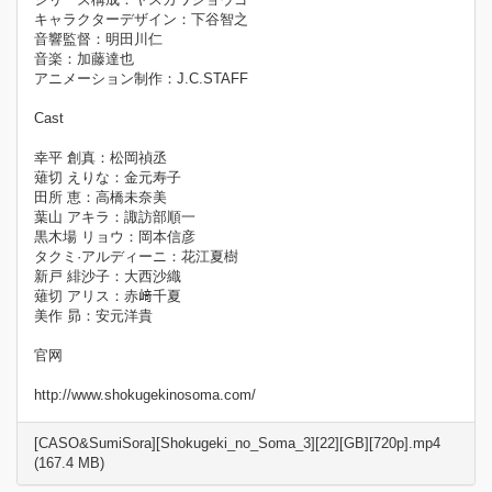
キャラクターデザイン：下谷智之
音響監督：明田川仁
音楽：加藤達也
アニメーション制作：J.C.STAFF
Cast
幸平 創真：松岡禎丞
薙切 えりな：金元寿子
田所 恵：高橋未奈美
葉山 アキラ：諏訪部順一
黒木場 リョウ：岡本信彦
タクミ·アルディーニ：花江夏樹
新戸 緋沙子：大西沙織
薙切 アリス：赤﨑千夏
美作 昴：安元洋貴
官网
http://www.shokugekinosoma.com/
[CASO&SumiSora][Shokugeki_no_Soma_3][22][GB][720p].mp4
(167.4 MB)