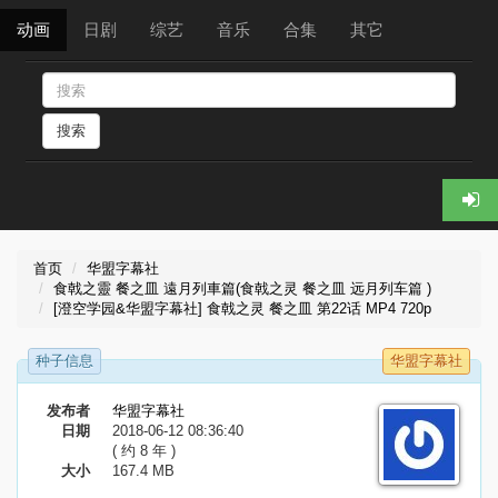
动画
日剧
综艺
音乐
合集
其它
搜索
首页
华盟字幕社
食戟之靈 餐之皿 遠月列車篇(食戟之灵 餐之皿 远月列车篇 )
[澄空学园&华盟字幕社] 食戟之灵 餐之皿 第22话 MP4 720p
种子信息
华盟字幕社
发布者
华盟字幕社
日期
2018-06-12 08:36:40
( 约 8 年 )
大小
167.4 MB