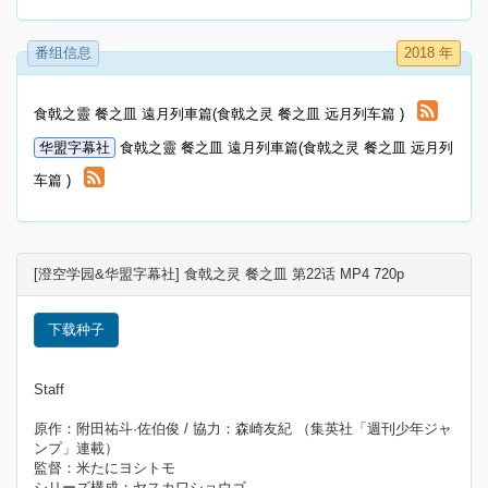
番组信息
2018 年
食戟之靈 餐之皿 遠月列車篇(食戟之灵 餐之皿 远月列车篇 )
华盟字幕社
食戟之靈 餐之皿 遠月列車篇(食戟之灵 餐之皿 远月列
车篇 )
[澄空学园&华盟字幕社] 食戟之灵 餐之皿 第22话 MP4 720p
下载种子
Staff
原作：附田祐斗·佐伯俊 / 協力：森崎友紀 （集英社「週刊少年ジャ
ンプ」連載）
監督：米たにヨシトモ
シリーズ構成：ヤスカワショウゴ