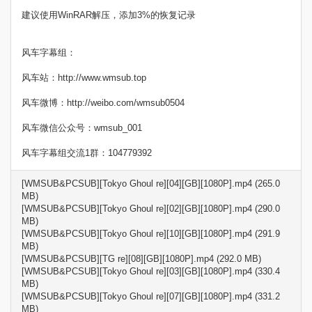
建议使用WinRAR解压，添加3%的恢复记录
风车字幕组：
风车站：http://www.wmsub.top
风车微博：http://weibo.com/wmsub0504
风车微信公众号：wmsub_001
风车字幕组交流1群：104779392
[WMSUB&PCSUB][Tokyo Ghoul re][04][GB][1080P].mp4 (265.0
MB)
[WMSUB&PCSUB][Tokyo Ghoul re][02][GB][1080P].mp4 (290.0
MB)
[WMSUB&PCSUB][Tokyo Ghoul re][10][GB][1080P].mp4 (291.9
MB)
[WMSUB&PCSUB][TG re][08][GB][1080P].mp4 (292.0 MB)
[WMSUB&PCSUB][Tokyo Ghoul re][03][GB][1080P].mp4 (330.4
MB)
[WMSUB&PCSUB][Tokyo Ghoul re][07][GB][1080P].mp4 (331.2
MB)