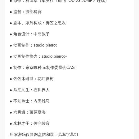
● 原作：石田翠（集英社《周刊YOUNG JUMP》连载）
● 监督：渡部稳宽
● 剧本、系列构成：御笠之忠次
● 角色设计：中岛敦子
● 动画制作：studio pierrot
● 动画制作协力：studio pierrot+
● 制作：东京喰种:re制作委员会CAST
● 佐佐木琲世：花江夏树
● 瓜江久生：石川界人
● 不知吟士：内田雄马
● 六月透：藤原夏海
● 米林才子：佐仓绫音
压缩密码仅限网盘防和谐：风车字幕组