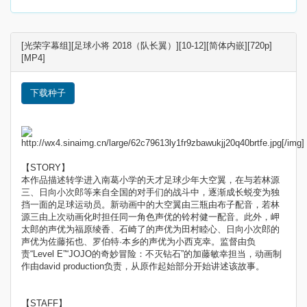
[光荣字幕组][足球小将 2018（队长翼）][10-12][简体内嵌][720p]
[MP4]
下载种子
http://wx4.sinaimg.cn/large/62c79613ly1fr9zbawukjj20q40brtfe.jpg[/img]
【STORY】
本作品描述转学进入南葛小学的天才足球少年大空翼，在与若林源
三、日向小次郎等来自全国的对手们的战斗中，逐渐成长蜕变为独
挡一面的足球运动员。新动画中的大空翼由三瓶由布子配音，若林
源三由上次动画化时担任同一角色声优的铃村健一配音。此外，岬
太郎的声优为福原绫香、石崎了的声优为田村睦心、日向小次郎的
声优为佐藤拓也、罗伯特·本乡的声优为小西克幸。监督由负
责“Level E”“JOJO的奇妙冒险：不灭钻石”的加藤敏幸担当，动画制
作由david production负责，从原作起始部分开始讲述该故事。
【STAFF】