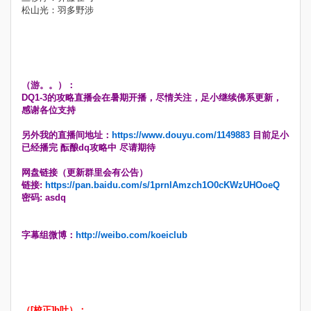
松山光：羽多野涉
（游。。）：
DQ1-3的攻略直播会在暑期开播，尽情关注，足小继续佛系更新，
感谢各位支持
另外我的直播间地址：
https://www.douyu.com/1149883
目前足小
已经播完 酝酿dq攻略中 尽请期待
网盘链接（更新群里会有公告）
链接:
https://pan.baidu.com/s/1prnlAmzch1O0cKWzUHOoeQ
密码: asdq
字幕组微博：
http://weibo.com/koeiclub
（[校正]h吐）：