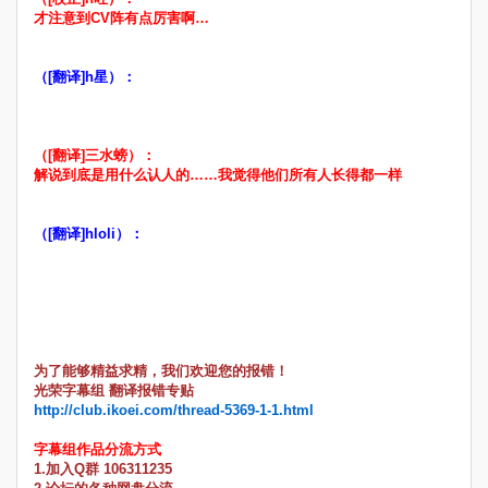
才注意到CV阵有点厉害啊…
（[翻译]h星）：
（[翻译]三水螃）：
解说到底是用什么认人的……我觉得他们所有人长得都一样
（[翻译]hloli）：
为了能够精益求精，我们欢迎您的报错！
光荣字幕组 翻译报错专贴
http://club.ikoei.com/thread-5369-1-1.html
字幕组作品分流方式
1.加入Q群 106311235