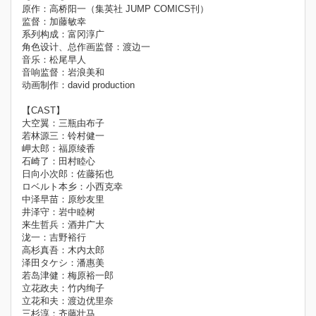
原作：高桥阳一（集英社 JUMP COMICS刊）
监督：加藤敏幸
系列构成：富冈淳广
角色设计、总作画监督：渡边一
音乐：松尾早人
音响监督：岩浪美和
动画制作：david production
【CAST】
大空翼：三瓶由布子
若林源三：铃村健一
岬太郎：福原绫香
石崎了：田村睦心
日向小次郎：佐藤拓也
ロベルト本乡：小西克幸
中泽早苗：原纱友里
井泽守：岩中睦树
来生哲兵：酒井广大
泷一：吉野裕行
高杉真吾：木内太郎
泽田タケシ：潘惠美
若岛津健：梅原裕一郎
立花政夫：竹内绚子
立花和夫：渡边优里奈
三杉淳：齐藤壮马