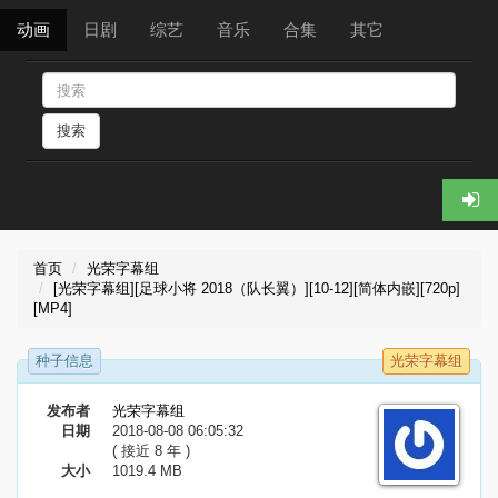
动画
日剧
综艺
音乐
合集
其它
搜索
首页
光荣字幕组
[光荣字幕组][足球小将 2018（队长翼）][10-12][简体内嵌][720p]
[MP4]
种子信息
光荣字幕组
发布者
光荣字幕组
日期
2018-08-08 06:05:32
( 接近 8 年 )
大小
1019.4 MB