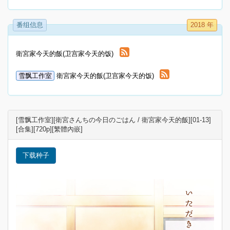
番组信息
2018 年
衛宮家今天的飯(卫宫家今天的饭)
雪飘工作室
衛宮家今天的飯(卫宫家今天的饭)
[雪飘工作室][衛宮さんちの今日のごはん / 衛宮家今天的飯][01-13]
[合集][720p][繁體內嵌]
下载种子