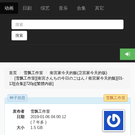
动画
日剧
综艺
音乐
合集
其它
搜索
首页
雪飘工作室
衛宮家今天的飯(卫宫家今天的饭)
[雪飘工作室][衛宮さんちの今日のごはん / 衛宮家今天的飯][01-
13][合集][720p][繁體內嵌]
种子信息
雪飘工作室
发布者
雪飘工作室
日期
2019-01-06 04:00:12
( 7 年多 )
大小
1.5 GB