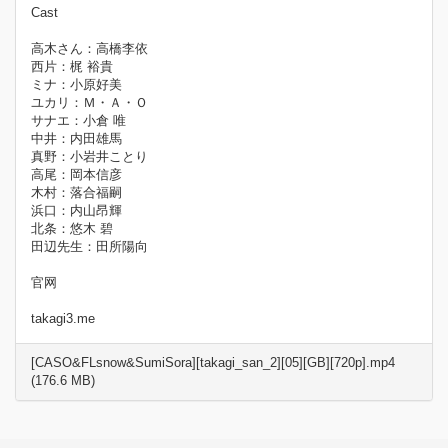
Cast
高木さん：高橋李依
西片：梶 裕貴
ミナ：小原好美
ユカリ：Ｍ・Ａ・Ｏ
サナエ：小倉 唯
中井：内田雄馬
真野：小岩井ことり
高尾：岡本信彦
木村：落合福嗣
浜口：内山昂輝
北条：悠木 碧
田辺先生：田所陽向
官网
takagi3.me
[CASO&FLsnow&SumiSora][takagi_san_2][05][GB][720p].mp4
(176.6 MB)