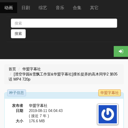
动画
日剧
综艺
音乐
合集
其它
搜索
首页
华盟字幕社
[澄空学园&雪飘工作室&华盟字幕社]擅长捉弄的高木同学2 第05
话 MP4 720p
种子信息
华盟字幕社
发布者
华盟字幕社
日期
2019-08-11 04:04:43
( 接近 7 年 )
大小
176.6 MB