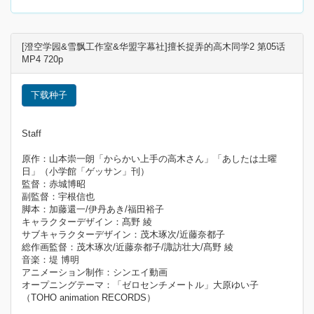
[澄空学园&雪飘工作室&华盟字幕社]擅长捉弄的高木同学2 第05话
MP4 720p
下载种子
Staff
原作：山本崇一朗「からかい上手の高木さん」「あしたは土曜
日」（小学館「ゲッサン」刊）
監督：赤城博昭
副監督：宇根信也
脚本：加藤還一/伊丹あき/福田裕子
キャラクターデザイン：髙野 綾
サブキャラクターデザイン：茂木琢次/近藤奈都子
総作画監督：茂木琢次/近藤奈都子/諏訪壮大/髙野 綾
音楽：堤 博明
アニメーション制作：シンエイ動画
オープニングテーマ：「ゼロセンチメートル」大原ゆい子
（TOHO animation RECORDS）