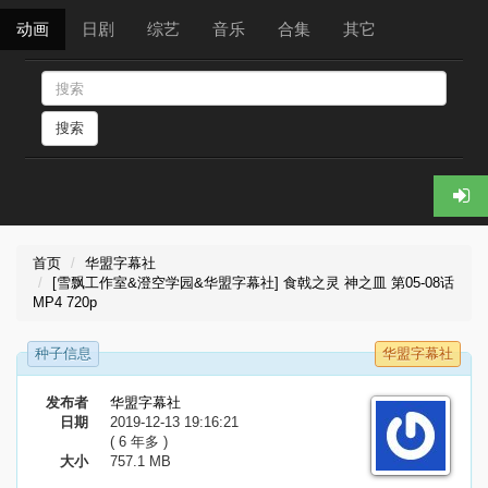
动画
日剧
综艺
音乐
合集
其它
搜索
首页
华盟字幕社
[雪飘工作室&澄空学园&华盟字幕社] 食戟之灵 神之皿 第05-08话
MP4 720p
种子信息
华盟字幕社
发布者
华盟字幕社
日期
2019-12-13 19:16:21
( 6 年多 )
大小
757.1 MB