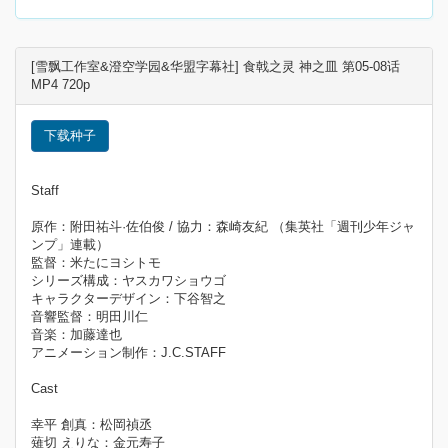
[雪飘工作室&澄空学园&华盟字幕社] 食戟之灵 神之皿 第05-08话
MP4 720p
下载种子
Staff
原作：附田祐斗·佐伯俊 / 協力：森崎友紀 （集英社「週刊少年ジャ
ンプ」連載）
監督：米たにヨシトモ
シリーズ構成：ヤスカワショウゴ
キャラクターデザイン：下谷智之
音響監督：明田川仁
音楽：加藤達也
アニメーション制作：J.C.STAFF
Cast
幸平 創真：松岡禎丞
薙切 えりな：金元寿子