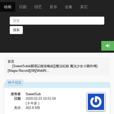
动画
日剧
综艺
音乐
合集
其它
搜索
首页
[SweetSub&圓環記錄攻略組][魔法紀錄 魔法少女小圓外傳]
[Magia Record][08][WebRi...
种子信息
发布者
SweetSub
日期
2020-02-23 10:51:59
( 6 年多 )
大小
402.8 MB