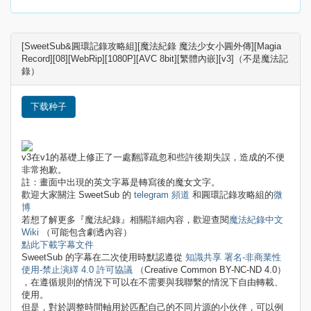
[SweetSub&圓環記錄攻略組][魔法紀錄 魔法少女小圓外傳][Magia
Record][08][WebRip][1080P][AVC 8bit][繁體內嵌][v3]（不是魔法記
錄）
下载种子
v3在v1的基礎上修正了一處翻譯疏忽和些許後期失誤，造成的不便
非常抱歉。
註：畫面中出現的英文字幕是轉寫後的魔女文字。
歡迎大家關注 SweetSub 的
telegram 頻道
和圓環記錄攻略組的
微
博
若想了解更多『魔法紀錄』相關詳細內容，歡迎查閱
魔法紀錄中文
Wiki
（可能包含劇透內容）
點此下載字幕文件
SweetSub 的字幕在二次使用時默認遵從
知識共享 署名-非商業性
使用-禁止演繹 4.0 許可協議
（Creative Common BY-NC-ND 4.0）
，在遵循規則的情況下可以在不需要與我聯繫的情況下自由轉載、
使用。
但是，對於調整時間軸用於匹配自己的不同片源的小伙伴，可以例