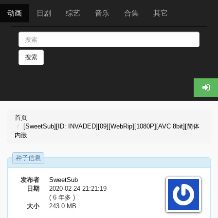
动画
日剧
综艺
音乐
合集
其它
搜索
首页
[SweetSub][ID: INVADED][09][WebRip][1080P][AVC 8bit][简体
内嵌...
种子信息
发布者
SweetSub
日期
2020-02-24 21:21:19
( 6 年多 )
大小
243.0 MB