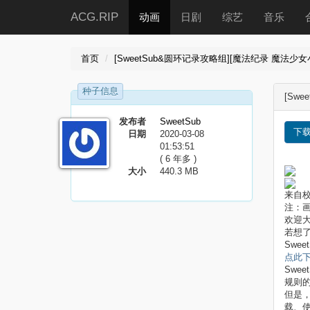
ACG.RIP
动画
日剧
综艺
音乐
首页
[SweetSub&圆环记录攻略组][魔法纪录 魔法少女小圆外传][
种子信息
[Swe
发布者
SweetSub
下
日期
2020-03-08
01:53:51
( 6 年多 )
大小
440.3 MB
来自
注：
欢迎大
若想
Swee
点此
Swe
规则
但是
载、