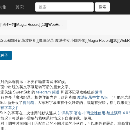
合集
其它
搜索
Magia Record][10][WebRi...
etSub&圆环记录攻略组][魔法纪录 魔法少女小圆外传][Magia Record][10][WebRi
载种子
校对的温馨提示：不要在睡前看富康家族。
画面中出现的英文字幕是转写后的魔女文字。
家关注 SweetSub 的
telegram 频道
和圆环记录攻略组的
微博
了解更多『魔法纪录』相关详细内容，欢迎查阅
魔法纪录中文 Wiki
（可能包含
tSub 新开设了
提问箱
，大家对字幕组有什么好奇的，或是有报错，都可以来此
下载字幕文件
etSub 的字幕在二次使用时默认遵从
知识共享 署名-非商业性使用-禁止演绎 4.0
的情况下可以在不需要与我联系的情况下自由转载、使用。
，对于调整时间轴用于匹配自己的不同片源的小伙伴，可以例外在署名、非商业
使用。