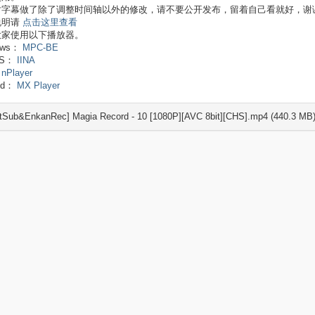
对字幕做了除了调整时间轴以外的修改，请不要公开发布，留着自己看就好，谢
说明请
点击这里查看
大家使用以下播放器。
ows：
MPC-BE
OS：
IINA
：
nPlayer
oid：
MX Player
tSub&EnkanRec] Magia Record - 10 [1080P][AVC 8bit][CHS].mp4 (440.3 MB