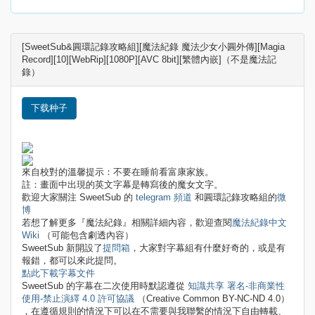
[SweetSub&圓環記錄攻略組][魔法紀錄 魔法少女小圓外傳][Magia
Record][10][WebRip][1080P][AVC 8bit][繁體內嵌]（不是魔法記
錄）
下载种子
來自校對的溫馨提示：不要在睡前看富康家族。
註：畫面中出現的英文字幕是轉寫後的魔女文字。
歡迎大家關注 SweetSub 的
telegram 頻道
和圓環記錄攻略組的
微
博
若想了解更多『魔法紀錄』相關詳細內容，歡迎查閱
魔法紀錄中文
Wiki
（可能包含劇透內容）
SweetSub 新開設了
提問箱
，大家對字幕組有什麼好奇的，或是有
報錯，都可以來此提問。
點此下載字幕文件
SweetSub 的字幕在二次使用時默認遵從
知識共享 署名-非商業性
使用-禁止演繹 4.0 許可協議
（Creative Common BY-NC-ND 4.0）
，在遵循規則的情況下可以在不需要與我聯繫的情況下自由轉載、