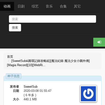
动画
日剧
综艺
音乐
合集
其它
搜索
首页
[SweetSub&圓環記錄攻略組][魔法紀錄 魔法少女小圓外傳]
[Magia Record][10][WebRi...
种子信息
发布者
SweetSub
日期
2020-03-08 01:55:47
( 6 年多 )
大小
440.1 MB