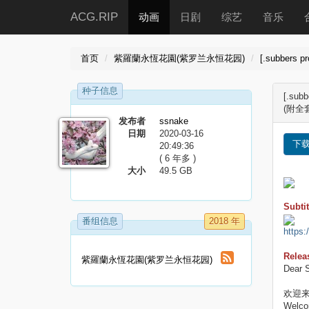
ACG.RIP
动画
日剧
综艺
音乐
首页
紫羅蘭永恆花園(紫罗兰永恒花园)
[.subber
种子信息
[.su
(附全
发布者
ssnake
日期
2020-03-16
下
20:49:36
( 6 年多 )
大小
49.5 GB
Subtit
番组信息
2018 年
https:
Relea
紫羅蘭永恆花園(紫罗兰永恒花园)
Dear 
欢迎
Welcom