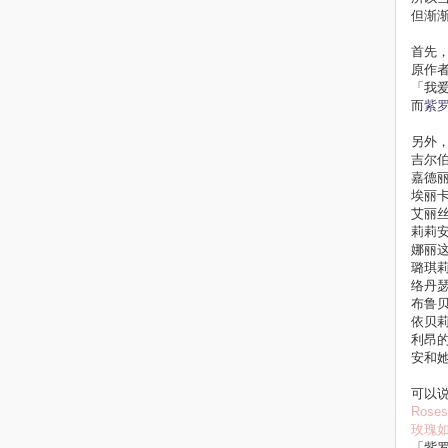
但渐
首先
原作
「我
而
紫
另外
吉尔
嘉德
埃丽
艾丽
莉莉安
娜丽
璐琪
络丹
布鲁
依贝
利昂
安和
可以
Roses 
玫瑰
「紫