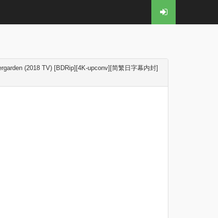
rden (2018 TV) [BDRip][4K-upconv][简繁日字幕内封]