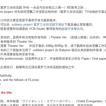
紫罗兰永恒花园 外传 —永远与自动笔记人偶—》BD发售之际，
bbers project 对先前同雪飘工作室联合制作的《紫罗兰永恒花园》TV动画
修订内容主要是更新字幕和字体为最新版本。
本可以在
.subbers project 紫罗兰永恒花园字幕站
下载及确认更新履历。
更新需要特别感谢由 VCB-Studio 整理发布的
超级字体整合包
。
发布的，是两年前没有制作发布的 （Theater Ver. （剧场上映版）以外的） 4K B
种版本的 Theater Ver. 。
需要 Theater Ver. 、 外挂字幕的 1080p BDRip 等，请下载两年前由雪飘
的三个新版本沿用了 .subbers project 自 Babylon 项目以来的新制作基准（
都不再需要获取和安装字体。
 the professionals: 但是两年过去了，开放获取或者至少存在 Paper / Oral 
观众朋友们，能够再次沉浸在紫罗兰永恒花园的感动之中。
aithfully,
, and the fellows of FLsnow
3
the title
知，本作标题「ヴァイオレット・エヴァーガーデン」（Violet Evergarde
当我第一次看到「紫罗兰永恒花园」这个中文译名的时候，我是抗拒的。