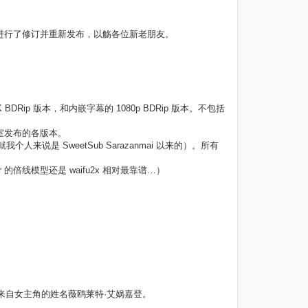
的字幕进行了修订并重新发布，以觞各位新老朋友。
DRip 版本，和内嵌字幕的 1080p BDRip 版本。不包括
工作室发布的各版本。
就我个人来说是 SweetSub Sarazanmai 以来的）。所有
paper 的倍线模型还是 waifu2x 相对最靠谱…）
n）来自女主角的姓名薇鸥莱特·艾娲嘉登。