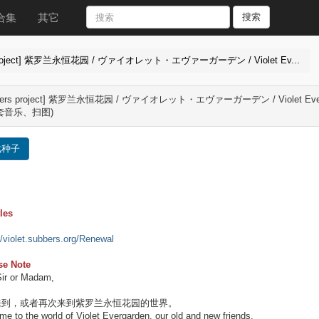
合集
其它
搜索
s project] 紫罗兰永恒花园 / ヴァイオレット・エヴァーガーデン / Violet Ev...
bbers project] 紫罗兰永恒花园 / ヴァイオレット・エヴァーガーデン / Violet Everga
套音乐、扫图)
载种子
les
//violet.subbers.org/Renewal
se Note
Sir or Madam,
来到，或者再次来到紫罗兰永恒花园的世界。
e to the world of Violet Evergarden, our old and new friends.