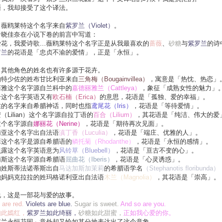
渐，我却接受了这个译法。
，薇鸥莱特这个名字来自
紫罗兰（Violet）
。
者晓佳奈在小说下卷的前言中写道：
爱花，我爱诗歌…薇鸥莱特这个名字正是从我最喜欢的
蔷薇
、
砂糖
与
紫罗兰
的诗
罗兰
的花语是「忠贞不渝的爱情」，正是「永恒」。
，其他角色的姓名也有许多源于花卉。
伯特少佐的姓布甘比利亚来自
三角梅（Bougainvillea）
，寓意是「热忱、热恋」
丽雅这个名字源自兰科中的
嘉德丽雅兰（Cattleya）
，象征「成熟女性的魅力」
卡这个名字英语又有
欧石楠（Erica）
的意思，花语是「孤独、爱的幸福」。
丝的名字来自希腊神话，同时也指
鸢尾花（Iris）
，花语是「等待爱情」。
（Lilian）这个名字源自拉丁语的
百合（Lilium）
，其花语是「纯洁、伟大的爱
这个名字源自
娜丽花（Nerine）
，花语是「期待再次见面」。
莉亚这个名字出自法语
滇丁香（Luculia）
，花语是「端庄、优雅的人」。
瑟这个名字是源自希腊语的
鳞托菊（Rhodanthe）
，花语是「永恒的感情」。
贝露这个名字英语意为
风铃草（Bluebell）
，花语是「亘古不变的心」。
莉斯这个名字源自希腊语
屈曲花（Iberis）
，花语是「心灵诱惑」。
的姓斯蒂法诺蒂斯出自
马达加斯加茉莉
的希腊语学名
（Stephanotis floribunda）
她妈妈克拉拉的姓玛格诺利亚出自法语
木兰（Magnolia）
，其花语是「崇高」。
说，这是一部花与爱的故事。
are red.
Violets are blue.
Sugar is sweet.
And so are you.
如此嫣红，
紫罗兰如此绮丽，
砂糖如此甜蜜，
正如我心爱的你。
罗兰永恒花园」意外却又恰如其分地表达出了这个意象。