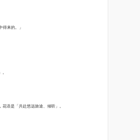
中得来的。」
。
。
」。
，花语是「共赴悠远旅途、倾听」。