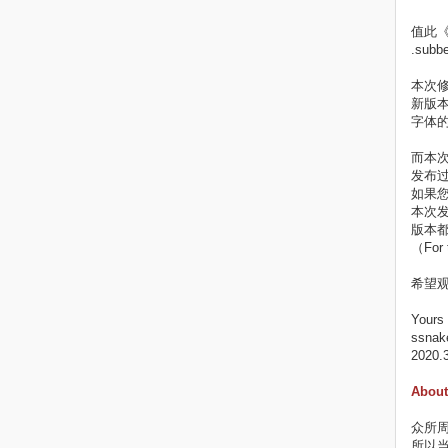
值此《
.su
本次
新版
字体的
而本次
发布过各
如果您
本次发布
版本
（For
希望
Yours f
ssnake
2020.
About 
众所周
所以