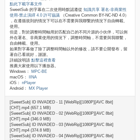
點此下載字幕文件
SweetSub 的字幕在二次使用時默認遵從
知識共享 署名-非商業性
使用-禁止演繹 4.0 許可協議
（Creative Common BY-NC-ND 4.0）
，在遵循規則的情況下可以在不需要與我聯繫的情況下自由轉載、
使用。
但是，對於調整時間軸用於匹配自己的不同片源的小伙伴，可以例
外在署名、非商業使用的情況下，調整時間軸，不需要與我聯繫，
自由轉載、使用。
如果對字幕做了除了調整時間軸以外的修改，請不要公開發布，留
著自己看就好，謝謝。
詳細說明請
點擊這裡查看
推薦大家使用以下播放器。
Windows：
MPC-BE
macOS：
IINA
iOS：
nPlayer
Android：
MX Player
[SweetSub] ID INVADED - 11 [WebRip][1080P][AVC 8bit]
[CHT].mp4 (657.1 MB)
[SweetSub] ID INVADED - 02 [WebRip][1080P][AVC 8bit]
[CHT].mp4 (346.0 MB)
[SweetSub] ID INVADED - 03 [WebRip][1080P][AVC 8bit]
[CHT].mp4 (374.8 MB)
[SweetSub] ID INVADED - 04 [WebRip][1080P][AVC 8bit]