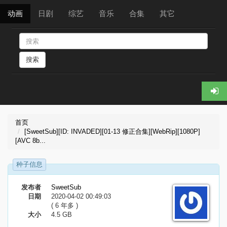
动画
日剧
综艺
音乐
合集
其它
搜索
首页
[SweetSub][ID: INVADED][01-13 修正合集][WebRip][1080P]
[AVC 8b...
种子信息
发布者
SweetSub
日期
2020-04-02 00:49:03
( 6 年多 )
大小
4.5 GB