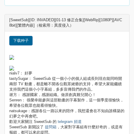
[SweetSub][ID: INVADED][01-13 修正合集][WebRip][1080P][AVC
8bit][繁體內嵌]（檢索用：異度侵入）
下载种子
nialv7： 好夢
tastySugar： SweetSub 從一個小小的個人組成長到現在能同時開
兩部 TV 動畫，都是離不開各位觀眾姥爺的支持，希望大家能繼續
支持我們這個小小字幕組，多多宣傳我們的作品。
谢方： 感謝國家，感謝組織。做原創真雞兒開心！
Senren： 很榮幸能參與這部動畫的字幕製作，這一個季度很愉快，
希望各位觀眾也能看得愉快。
natsukage：感謝各位一路以來的陪伴，我想還會在不知由誰構築的
幻夢之中再會吧。
歡迎大家關注 SweetSub 的
telegram 頻道
SweetSub 新開設了
提問箱
，大家對字幕組有什麼好奇的，或是有
報錯，都可以來此提問。