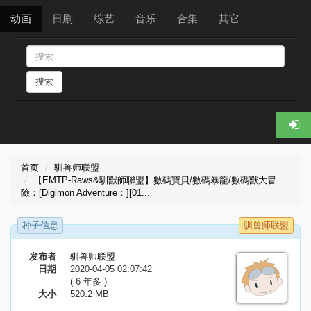
动画
日剧
综艺
音乐
合集
其它
搜索
首页
驯兽师联盟
【EMTP-Raws&馴獸師聯盟】數碼寶貝/數碼暴龍/數碼獸大冒
險：[Digimon Adventure：][01...
种子信息
驯兽师联盟
发布者
驯兽师联盟
日期
2020-04-05 02:07:42
( 6 年多 )
大小
520.2 MB