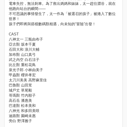
電車失控，無法剎車。為了救出媽媽和妹妹，太一趕往澀谷，就在
他跑向站台的瞬間——
不可思議的事情發生了，太一作為「被選召的孩子」被捲入了數位
世界！
孩子們即將與搭檔數碼獸相遇，向未知的“冒險”出發！
CAST
八神太一 三瓶由布子
亞古獸 坂本千夏
石田大和 浪川大輔
加布獸 山口真弓
武之內空 白石涼子
比丘獸 重松花鳥
泉光子郎 小林由美子
甲蟲獸 櫻井孝宏
太刀川美美 高野麻里佳
巴魯獸 山田茸
城戶丈 草尾毅
哥瑪獸 竹內順子
高石岳 潘惠美
巴達獸 松本美和
八神光 和多田美咲
迪路獸 園崎未惠
旁白 野澤雅子