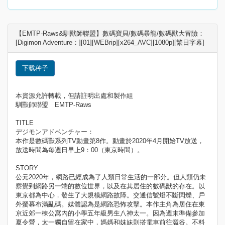
【EMTP-Raws&馴獸師聯盟】數碼寶貝/數碼暴龍/數碼獸大冒險：
[Digimon Adventure：][01][WEBrip][x264_AVC][1080p][繁日字幕]
下载种子
本資源允許轉載，但請註明出處和製作組
馴獸師聯盟 EMTP-Raws
TITLE
デジモンアドベンチャー：
本作是數碼獸系列TV動畫第8作。動畫於2020年4月開始TV放送，
放送時間為每週日早上9：00（東京時間）。
STORY
公元2020年，網路已經成為了人類日常生活的一部分。但人類仍未
察覺到網路另一端的數位世界，以及在其居住的數碼獸的存在。以
東京都為中心，發生了大規模網路故障。交通信號燈不斷閃爍、戶
外螢幕布滿亂碼。媒體認為是網路恐怖攻擊。本作主角為居住在東
京近郊一棟公寓內的小學五年級男生八神太一。因為週末準備參加
夏令營，太一獨自留在家中，媽媽和妹妹則搭電車前往澀谷。不料