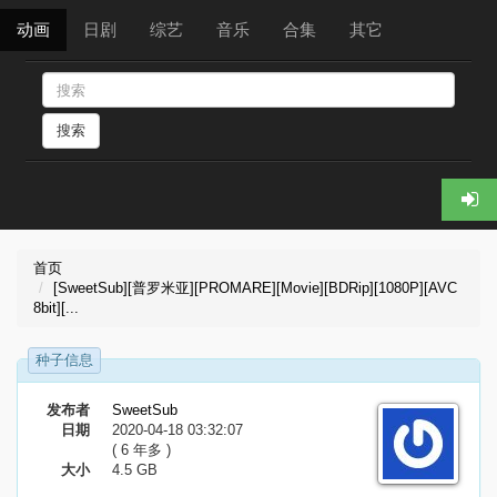
动画
日剧
综艺
音乐
合集
其它
搜索
首页
[SweetSub][普罗米亚][PROMARE][Movie][BDRip][1080P][AVC
8bit][...
种子信息
发布者
SweetSub
日期
2020-04-18 03:32:07
( 6 年多 )
大小
4.5 GB