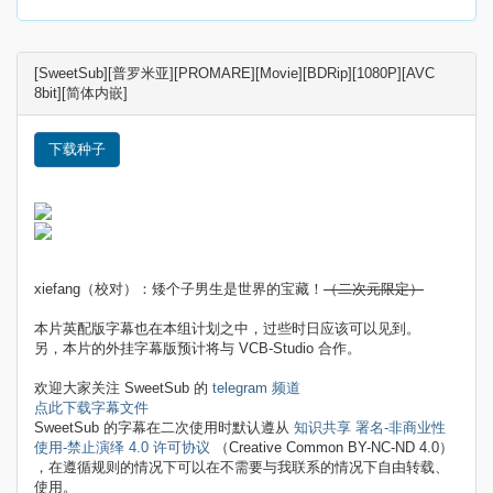
[SweetSub][普罗米亚][PROMARE][Movie][BDRip][1080P][AVC
8bit][简体内嵌]
下载种子
xiefang（校对）：矮个子男生是世界的宝藏！
（二次元限定）
本片英配版字幕也在本组计划之中，过些时日应该可以见到。
另，本片的外挂字幕版预计将与 VCB-Studio 合作。
欢迎大家关注 SweetSub 的
telegram 频道
点此下载字幕文件
SweetSub 的字幕在二次使用时默认遵从
知识共享 署名-非商业性
使用-禁止演绎 4.0 许可协议
（Creative Common BY-NC-ND 4.0）
，在遵循规则的情况下可以在不需要与我联系的情况下自由转载、
使用。