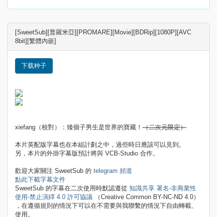
[SweetSub][普羅米亞][PROMARE][Movie][BDRip][1080P][AVC
8bit][繁體內嵌]
下载种子
xiefang（校對）：矮個子男生是世界的寶藏！
（二次元限定）
本片英配版字幕也在本組計劃之中，過些時日應該可以見到。
另，本片的外掛字幕版預計將與 VCB-Studio 合作。
歡迎大家關注 SweetSub 的
telegram 頻道
點此下載字幕文件
SweetSub 的字幕在二次使用時默認遵從
知識共享 署名-非商業性
使用-禁止演繹 4.0 許可協議
（Creative Common BY-NC-ND 4.0）
，在遵循規則的情況下可以在不需要與我聯繫的情況下自由轉載、
使用。