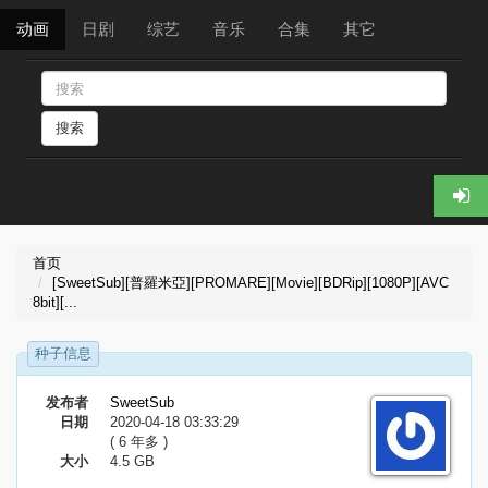
动画
日剧
综艺
音乐
合集
其它
搜索
首页
[SweetSub][普羅米亞][PROMARE][Movie][BDRip][1080P][AVC
8bit][...
种子信息
发布者
SweetSub
日期
2020-04-18 03:33:29
( 6 年多 )
大小
4.5 GB