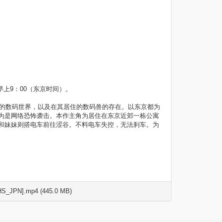
早上9：00（东京时间）。
端的数码世界，以及在其居住的数码兽的存在。以东京都为
为是网络恐怖袭击。本作主角为居住在东京近郊一栋公寓
和妹妹则搭电车前往涩谷。不料电车失控，无法刹车。为
JPN].mp4 (445.0 MB)