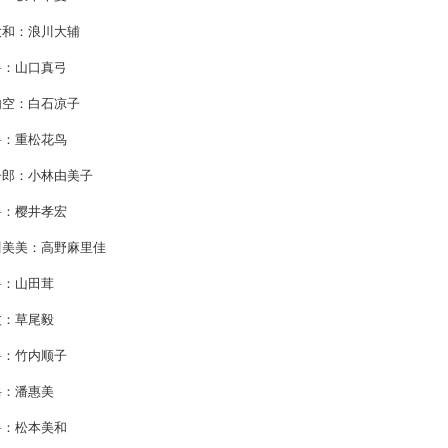
大和：浪川大辅
兽：山口真弓
内空：白石凉子
兽：重松花鸟
子郎：小林由美子
兽：樱井孝宏
川美美：高野麻里佳
兽：山田茸
丈：草尾毅
兽：竹内顺子
岳：潘惠美
兽：松本美和