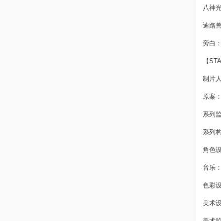
八神
迪路
旁白
【ST
制片
原案
系列
系列
角色设
音乐
色彩
美术
美术