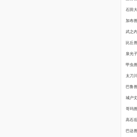
石田
加布
武之
比丘
泉光
甲虫
太刀
巴鲁
城户
哥玛
高石
巴达