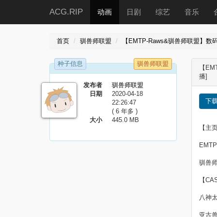
ACG.RIP
动画
日剧
综艺
音乐
首页
驯兽师联盟
【EMTP-Raws&驯兽师联盟】数码宝贝
种子信息
驯兽师联盟
【EMT
播]
发布者
驯兽师联盟
日期
2020-04-18
下
22:26:47
( 6 年多 )
大小
445.0 MB
【主
EMTP-
驯兽师联盟
【CA
八神
亚古