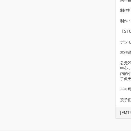
制作
制作：
【ST
デジ
本作是
公元
中心
内的
了救
不可
孩子们
[EMT