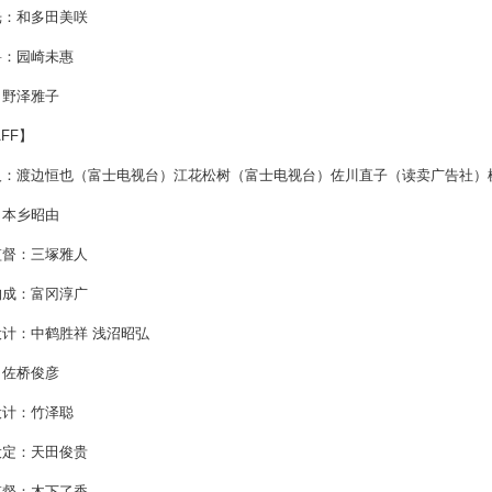
光：和多田美咲
兽：园崎未惠
：野泽雅子
AFF】
人：渡边恒也（富士电视台）江花松树（富士电视台）佐川直子（读卖广告社）
：本乡昭由
监督：三塚雅人
构成：富冈淳广
计：中鹤胜祥 浅沼昭弘
：佐桥俊彦
设计：竹泽聪
设定：天田俊贵
监督：木下了香