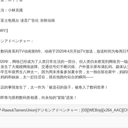
担当：小林克规
富士电视台 读卖广告社 东映动画
ORY】
モンアドベンチャー：
数码兽系列TV动画第8作。动画于2020年4月开始TV放送，放送时间为每周日
2020年，网络已经成为了人类日常生活的一部分。但人类仍未察觉到网络另一
，发生了大规模网络故障。交通信号灯不断闪烁、户外显示屏布满乱码。媒体认
小学五年级男生八神太一。因为周末准备参加夏令营，太一独自留在家中，妈妈
出妈妈和妹妹，太一赶往涩谷，就在他跑向站台的瞬间——
思议的事情发生了，太一作为「被选召的孩子」被卷入了数码世界！
即将与搭档数码兽相遇，向未知的“冒险”进发！
P-Raws&TamersUnion]デジモンアドベンチャー：[03][WEBrip][x264_AAC][CHS_