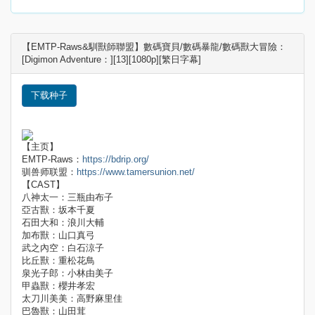
【EMTP-Raws&馴獸師聯盟】數碼寶貝/數碼暴龍/數碼獸大冒險：
[Digimon Adventure：][13][1080p][繁日字幕]
下载种子
【主页】
EMTP-Raws：
https://bdrip.org/
驯兽师联盟：
https://www.tamersunion.net/
【CAST】
八神太一：三瓶由布子
亞古獸：坂本千夏
石田大和：浪川大輔
加布獸：山口真弓
武之內空：白石涼子
比丘獸：重松花鳥
泉光子郎：小林由美子
甲蟲獸：櫻井孝宏
太刀川美美：高野麻里佳
巴魯獸：山田茸