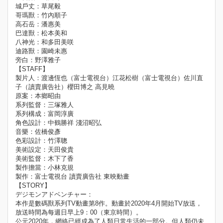
城戶丈：草尾毅
哥瑪獸：竹內順子
高石岳：潘惠美
巴達獸：松本美和
八神光：和多田美咲
迪路獸：園崎未惠
旁白：野澤雅子
【STAFF】
製片人：渡邊恆也（富士電視台）江花松樹（富士電視台）佐川直
子（讀賣廣告社）櫻田博之 高見曉
原案：本鄉昭由
系列監督：三塚雅人
系列構成：富岡淳廣
角色設計：中鶴勝祥 淺沼昭弘
音樂：佐橋俊彥
色彩設計：竹澤聰
美術設定：天田俊貴
美術監督：木下了香
製作擔當：小林克規
製作：富士電視台 讀賣廣告社 東映動畫
【STORY】
デジモンアドベンチャー：
本作是數碼獸系列TV動畫第8作。動畫於2020年4月開始TV放送，
放送時間為每週日早上9：00（東京時間）。
公元2020年，網絡已經成為了人類日常生活的一部分。但人類仍未