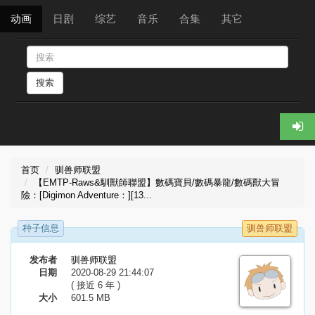
动画
日剧
综艺
音乐
合集
其它
搜索
首页
驯兽师联盟
【EMTP-Raws&馴獸師聯盟】數碼寶貝/數碼暴龍/數碼獸大冒
險：[Digimon Adventure：][13...
种子信息
驯兽师联盟
发布者
驯兽师联盟
日期
2020-08-29 21:44:07
( 接近 6 年 )
大小
601.5 MB