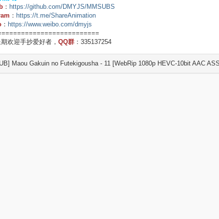
b
：
https://github.com/DMYJS/MMSUBS
ram
：
https://t.me/ShareAnimation
o
：
https://www.weibo.com/dmyjs
==========================
长期欢迎手抄爱好者，
QQ群
：335137254
B] Maou Gakuin no Futekigousha - 11 [WebRip 1080p HEVC-10bit AAC ASS