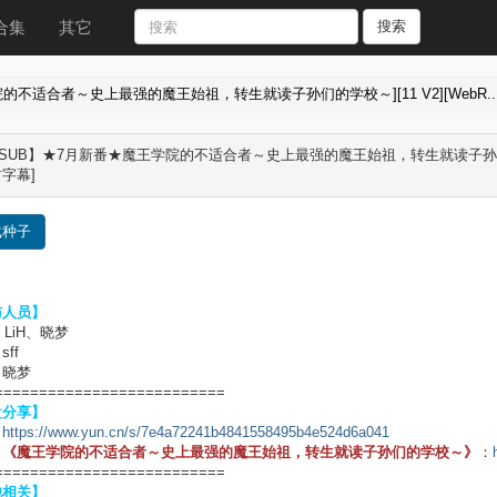
合集
其它
搜索
不适合者～史上最强的魔王始祖，转生就读子孙们的学校～][11 V2][WebR..
SUB】★7月新番★魔王学院的不适合者～史上最强的魔王始祖，转生就读子孙们的学校～][11 
字幕]
载种子
与人员】
：LiH、晓梦
sff
：晓梦
==========================
盘分享】
：
https://www.yun.cn/s/7e4a72241b4841558495b4e524d6a041
：
《魔王学院的不适合者～史上最强的魔王始祖，转生就读子孙们的学校～》
：
==========================
他相关】