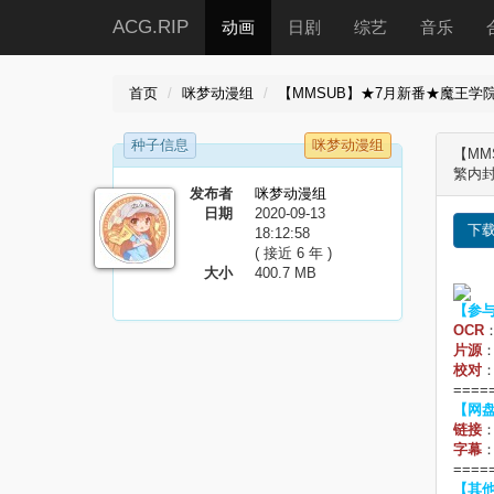
ACG.RIP
动画
日剧
综艺
音乐
首页
咪梦动漫组
【MMSUB】★7月新番★魔王学院的
种子信息
咪梦动漫组
【MM
繁内封
发布者
咪梦动漫组
日期
2020-09-13
下
18:12:58
( 接近 6 年 )
大小
400.7 MB
【参
OCR
片源
：
校对
====
【网
链接
字幕
====
【其