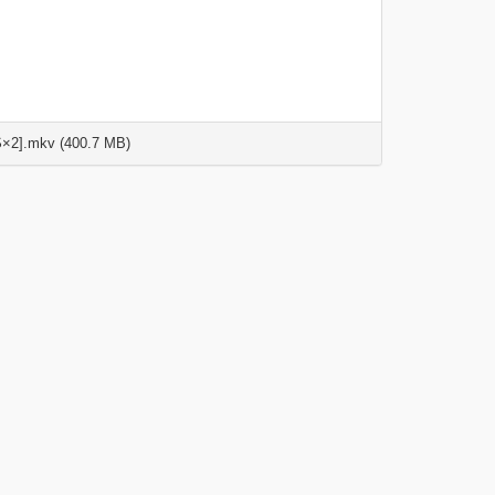
×2].mkv (400.7 MB)