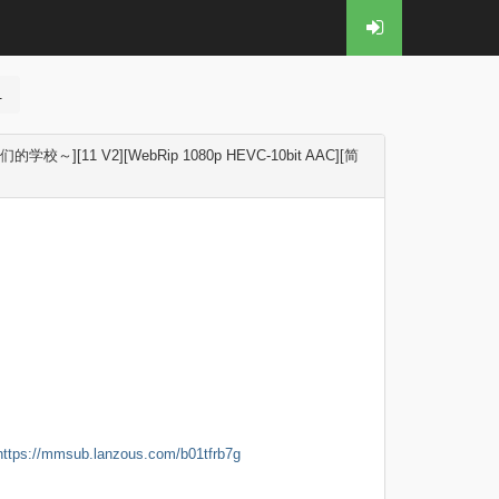
.
V2][WebRip 1080p HEVC-10bit AAC][简
https://mmsub.lanzous.com/b01tfrb7g