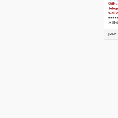
GitHu
Teleg
WeiB
====
本组
[MMSU