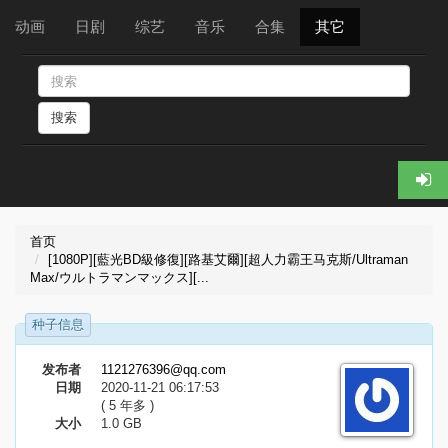
动画
日剧
综艺
音乐
合集
其它
搜索
首页
[1080P][藍光BD級修復][路基艾爾][超人力霸王马克斯/Ultraman
Max/ウルトラマンマックス][...
种子信息
发布者
1121276396@qq.com
日期
2020-11-21 06:17:53
( 5 年多 )
大小
1.0 GB