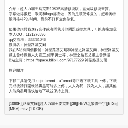
介紹：超人力霸王马克斯1080P高清修復版，藍光級修復畫質。
字幕做得很赶，歌词和logo都没做，因为是顺便修复的，赶着奥特
银河格斗2的时间。目前不打算全集修复。
如果你想與我進行合作或者問我其他問題或提意見，可以直接加我
本人QQ：1121276396
qq交流群：333261046
微博名：神聖路基艾爾
我在B站有兩個帳號：神聖路基艾爾和神聖之路基艾爾，神聖路基艾
爾主發特攝超人力霸王,鎧甲勇士等，神聖之路基艾爾主發動漫
B站主頁：https://space.bilibili.com/97177229 神聖路基艾爾
歡迎關注
下載工具請使用：qbittorrent，uTorrent等正規下載工具上傳，下載
完成後請打開軟體再盡可能多上傳，人人為我，我為人人，讓其他
人能夠盡可能快速地下載並保持上傳。
[1080P][路基艾爾][超人力霸王麦克斯][39][HEVC][繁體中字][BIG5]
[MKV].mkv (1.0 GB)