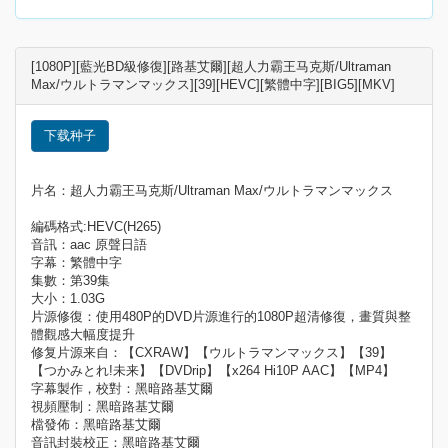
[1080P][藍光BD級修復][路基艾爾][超人力霸王马克斯/Ultraman
Max/ウルトラマンマックス][39][HEVC][繁體中字][BIG5][MKV]
下载种子
片名：超人力霸王马克斯/Ultraman Max/ウルトラマンマックス
編碼格式:HEVC(H265)
音訊：aac 原聲日語
字幕：繁體中字
集數：第39集
大小：1.03G
片源修復：使用480P的DVD片源進行的1080P超清修復，畫質與整
體觀感大幅度提升
修复片源来自：【CXRAW】【ウルトラマンマックス】【39】
【つかみとれ!未来】【DVDrip】【x264 Hi10P AAC】【MP4】
字幕製作，校對：黑暗路基艾爾
視頻壓制：黑暗路基艾爾
檔發佈：黑暗路基艾爾
音訊封裝校正：黑暗路基艾爾