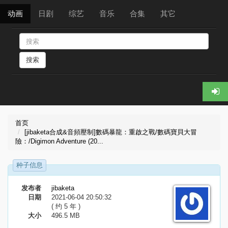
动画
日剧
综艺
音乐
合集
其它
搜索
首页
[jibaketa合成&音頻壓制]數碼暴龍：重啟之戰/數碼寶貝大冒
險：/Digimon Adventure (20...
种子信息
发布者
jibaketa
日期
2021-06-04 20:50:32
( 约 5 年 )
大小
496.5 MB